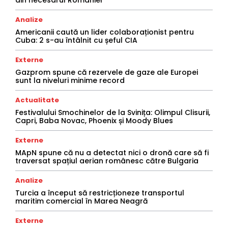
din necesarul României
Analize
Americanii caută un lider colaboraționist pentru
Cuba: 2 s-au întâlnit cu șeful CIA
Externe
Gazprom spune că rezervele de gaze ale Europei
sunt la niveluri minime record
Actualitate
Festivalului Smochinelor de la Svinița: Olimpul Clisurii,
Capri, Baba Novac, Phoenix și Moody Blues
Externe
MApN spune că nu a detectat nici o dronă care să fi
traversat spațiul aerian românesc către Bulgaria
Analize
Turcia a început să restricționeze transportul
maritim comercial în Marea Neagră
Externe