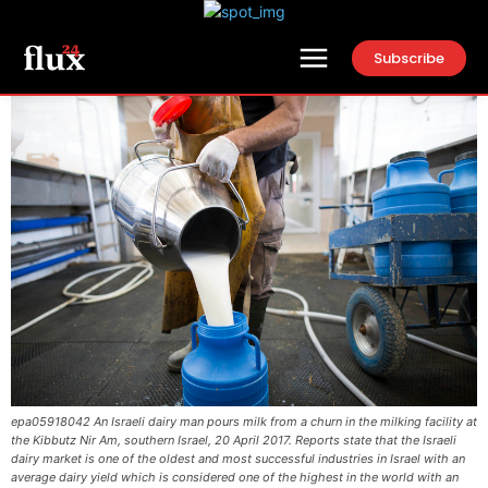
Subscribe
epa05918042 An Israeli dairy man pours milk from a churn in the milking facility at
the Kibbutz Nir Am, southern Israel, 20 April 2017. Reports state that the Israeli
dairy market is one of the oldest and most successful industries in Israel with an
average dairy yield which is considered one of the highest in the world with an