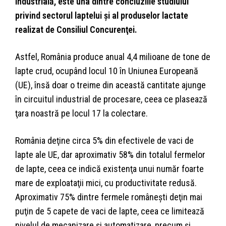
industrială, este una dintre concluziile studiului
privind sectorul laptelui şi al produselor lactate
realizat de Consiliul Concurenţei.
Astfel, România produce anual 4,4 milioane de tone de
lapte crud, ocupând locul 10 în Uniunea Europeană
(UE), însă doar o treime din această cantitate ajunge
în circuitul industrial de procesare, ceea ce plasează
ţara noastră pe locul 17 la colectare.
România deţine circa 5% din efectivele de vaci de
lapte ale UE, dar aproximativ 58% din totalul fermelor
de lapte, ceea ce indică existenţa unui număr foarte
mare de exploataţii mici, cu productivitate redusă.
Aproximativ 75% dintre fermele româneşti deţin mai
puţin de 5 capete de vaci de lapte, ceea ce limitează
nivelul de mecanizare şi automatizare, precum şi