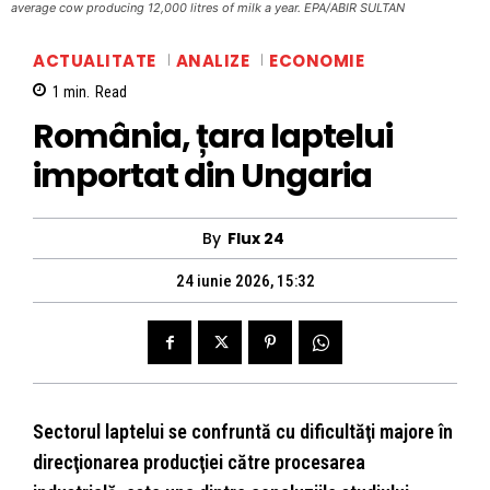
average cow producing 12,000 litres of milk a year. EPA/ABIR SULTAN
ACTUALITATE
ANALIZE
ECONOMIE
1
min.
Read
România, țara laptelui
importat din Ungaria
By
Flux 24
24 iunie 2026, 15:32
Sectorul laptelui se confruntă cu dificultăţi majore în
direcţionarea producţiei către procesarea