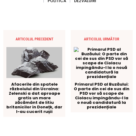
POLITICA
DEZVALUIRI
ARTICOLUL PRECEDENT
ARTICOLUL URMĂTOR
Primarul PSD al Buzăului:
Afacerile din spatele
O parte din cei de sus din
războiului din Ucraina:
PSD vor să scape de
Zelenski a dat aproape
Ciolacu impingându-l la
gratis un mare
o nouă candidatură la
zăcământ de litiu
prezidențiale
britanicilor in Donețk, dar
l-au cucerit rușii