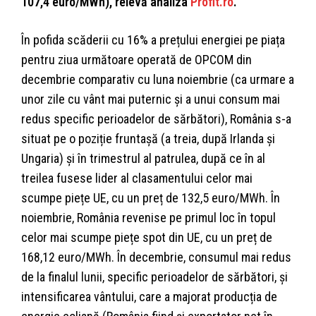
107,4 euro/MWh), relevă analiza
Profit.ro
.
În pofida scăderii cu 16% a prețului energiei pe piața
pentru ziua următoare operată de OPCOM din
decembrie comparativ cu luna noiembrie (ca urmare a
unor zile cu vânt mai puternic și a unui consum mai
redus specific perioadelor de sărbători), România s-a
situat pe o poziție fruntașă (a treia, după Irlanda și
Ungaria) și în trimestrul al patrulea, după ce în al
treilea fusese lider al clasamentului celor mai
scumpe piețe UE, cu un preț de 132,5 euro/MWh. În
noiembrie, România revenise pe primul loc în topul
celor mai scumpe piețe spot din UE, cu un preț de
168,12 euro/MWh. În decembrie, consumul mai redus
de la finalul lunii, specific perioadelor de sărbători, și
intensificarea vântului, care a majorat producția de