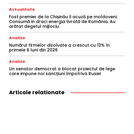
Actualitate
Fost premier de la Chișinău îi acuză pe moldoveni:
Consumă in draci energia livrată de România. Au
arătat degetul mijlociu
Analize
Numărul firmelor dizolvate a crescut cu 13% în
primele 6 luni din 2026
Analize
Un senator democrat a blocat proiectul de lege
care impune noi sancțiuni împotriva Rusiei
Articole relationate