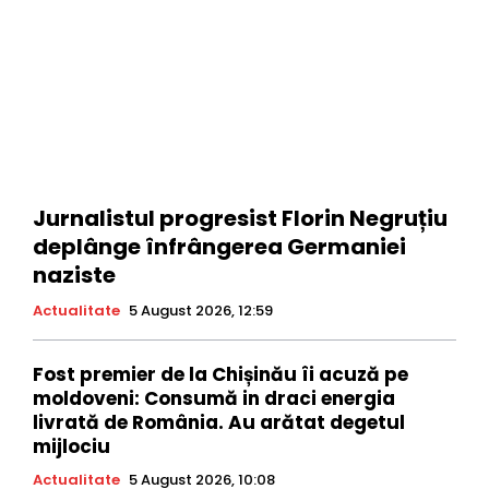
Jurnalistul progresist Florin Negruțiu
deplânge înfrângerea Germaniei
naziste
Actualitate
5 August 2026, 12:59
Fost premier de la Chișinău îi acuză pe
moldoveni: Consumă in draci energia
livrată de România. Au arătat degetul
mijlociu
Actualitate
5 August 2026, 10:08