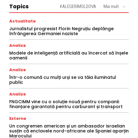
Topics
#ALEGERIMOLDOVA
Mai mult
Actualitate
Jurnalistul progresist Florin Negruțiu deplânge
înfrângerea Germaniei naziste
Analize
Modele de inteligență artificială au încercat să înșele
oamenii
Analize
Într-o comună cu mulți urși se va tăia iluminatul
public
Analize
FNGCIMM vine cu o soluție nouă pentru companii:
finanțare garantată pentru carburant și transport
Externe
Un congremen american și un ambasador israelian
susțin că enclavele nord-africane ale Spaniei aparțin
Marocului