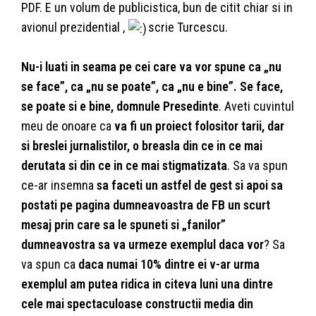
PDF. E un volum de publicistica, bun de citit chiar si in
avionul prezidential ,
scrie Turcescu.
Nu-i luati in seama pe cei care va vor spune ca „nu
se face”, ca „nu se poate”, ca „nu e bine”. Se face,
se poate si e bine, domnule Presedinte
. Aveti cuvintul
meu de onoare ca
va fi un proiect folositor tarii, dar
si breslei jurnalistilor, o breasla din ce in ce mai
derutata si din ce in ce mai stigmatizata
. Sa va spun
ce-ar insemna
sa faceti un astfel de gest si apoi sa
postati pe pagina dumneavoastra de FB un scurt
mesaj prin care sa le spuneti si „fanilor”
dumneavostra sa va urmeze exemplul daca vor
? Sa
va spun ca
daca numai 10% dintre ei v-ar urma
exemplul am putea ridica in citeva luni una dintre
cele mai spectaculoase constructii media din