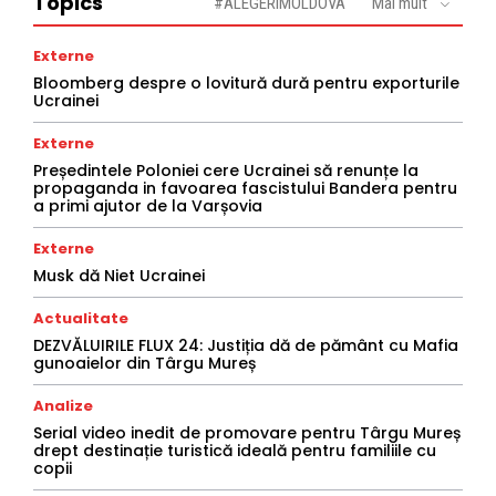
Topics
#ALEGERIMOLDOVA
Mai mult
Externe
Bloomberg despre o lovitură dură pentru exporturile
Ucrainei
Externe
Președintele Poloniei cere Ucrainei să renunțe la
propaganda in favoarea fascistului Bandera pentru
a primi ajutor de la Varșovia
Externe
Musk dă Niet Ucrainei
Actualitate
DEZVĂLUIRILE FLUX 24: Justiția dă de pământ cu Mafia
gunoaielor din Târgu Mureș
Analize
Serial video inedit de promovare pentru Târgu Mureș
drept destinație turistică ideală pentru familiile cu
copii