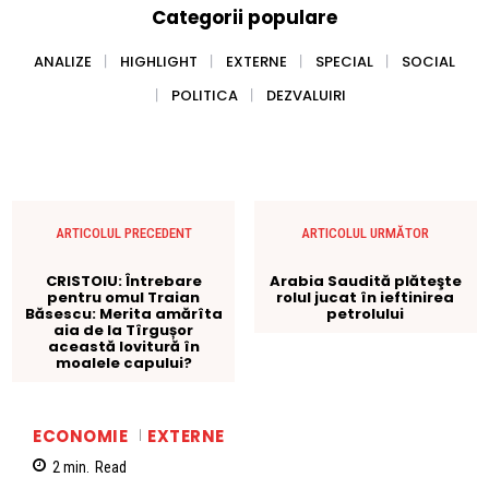
Categorii populare
ANALIZE
HIGHLIGHT
EXTERNE
SPECIAL
SOCIAL
POLITICA
DEZVALUIRI
ARTICOLUL PRECEDENT
ARTICOLUL URMĂTOR
CRISTOIU: Întrebare
Arabia Saudită plăteşte
pentru omul Traian
rolul jucat în ieftinirea
Băsescu: Merita amărîta
petrolului
aia de la Tîrgușor
această lovitură în
moalele capului?