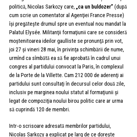
politicǎ, Nicolas Sarkozy care,
„ca un buldozer”
(dupǎ
cum scrie un comentator al Agenţiei France Presse)
îşi pregǎteşte drumul spre un eventual nou mandat la
Palatul Elysée. Militanţii formaţiunii care se considerǎ
moştenitoarea ideilor gaulliste se pronunţǎ prin vot,
joi 27 şi vineri 28 mai, în privinţa schimbǎrii de nume,
urmînd ca sîmbǎtǎ ea sǎ fie aprobatǎ în cadrul unui
congres al partidului convocat la Paris, în complexul
de la Porte de la Villette. Cam 212 000 de aderenţi ai
partidului sunt consultaţi în decursul celor douǎ zile,
inclusiv pe marginea noului statut al formaţiunii şi
legat de compoziţia noului birou politic care ar urma
sǎ cuprindǎ 120 de membri.
Intr-o scrisoare adresatǎ membrilor partidului,
Nicolas Sarkozy a explicat pe larg de ce doreşte