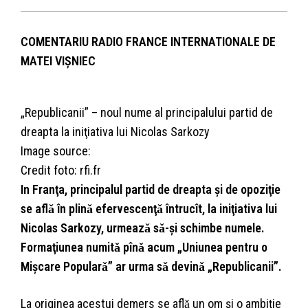
COMENTARIU RADIO FRANCE INTERNATIONALE DE
MATEI VIȘNIEC
„Republicanii” – noul nume al principalului partid de
dreapta la iniţiativa lui Nicolas Sarkozy
Image source:
Credit foto: rfi.fr
In Franţa, principalul partid de dreapta şi de opoziţie
se aflǎ în plinǎ efervescenţǎ întrucît, la iniţiativa lui
Nicolas Sarkozy, urmeazǎ sǎ-şi schimbe numele.
Formaţiunea numitǎ pînǎ acum „Uniunea pentru o
Mişcare Popularǎ” ar urma sǎ devinǎ „Republicanii”.
La originea acestui demers se aflǎ un om şi o ambiţie