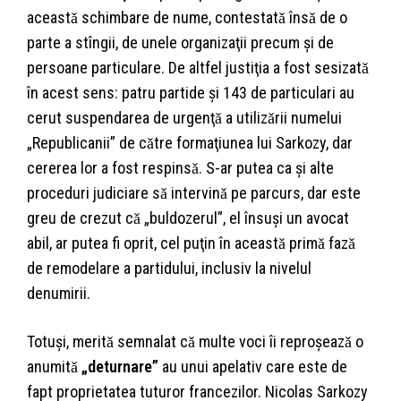
aceastǎ schimbare de nume, contestatǎ însǎ de o
parte a stîngii, de unele organizaţii precum şi de
persoane particulare. De altfel justiţia a fost sesizatǎ
în acest sens: patru partide şi 143 de particulari au
cerut suspendarea de urgenţǎ a utilizǎrii numelui
„Republicanii” de cǎtre formaţiunea lui Sarkozy, dar
cererea lor a fost respinsǎ. S-ar putea ca şi alte
proceduri judiciare sǎ intervinǎ pe parcurs, dar este
greu de crezut cǎ „buldozerul”, el însuşi un avocat
abil, ar putea fi oprit, cel puţin în aceastǎ primǎ fazǎ
de remodelare a partidului, inclusiv la nivelul
denumirii.
Totuşi, meritǎ semnalat cǎ multe voci îi reproşeazǎ o
anumitǎ
„deturnare”
au unui apelativ care este de
fapt proprietatea tuturor francezilor. Nicolas Sarkozy