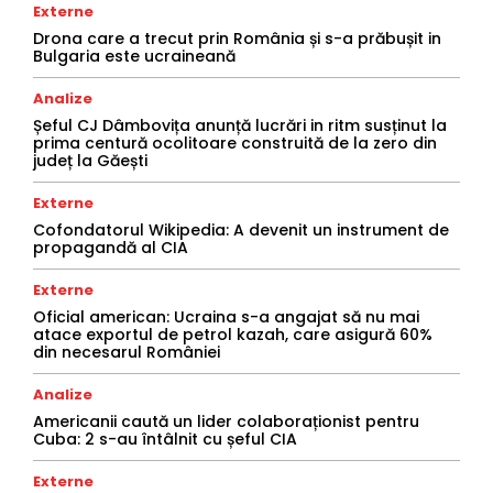
Externe
Drona care a trecut prin România și s-a prăbușit in
Bulgaria este ucraineană
Analize
Șeful CJ Dâmbovița anunță lucrări in ritm susținut la
prima centură ocolitoare construită de la zero din
județ la Găești
Externe
Cofondatorul Wikipedia: A devenit un instrument de
propagandă al CIA
Externe
Oficial american: Ucraina s-a angajat să nu mai
atace exportul de petrol kazah, care asigură 60%
din necesarul României
Analize
Americanii caută un lider colaboraționist pentru
Cuba: 2 s-au întâlnit cu șeful CIA
Externe