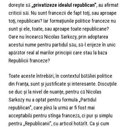
doreşte sǎ
„privatizeze idealul republican”
, au afirmat
criticii sǎi. Nu sunt francezii de fapt toţi, sau aproape
toţi, republicani? Iar formaţiunile politice franceze nu
sunt şi ele, toate, sau aproape toate republicane?
Oare nu încearcǎ Nicolas Sarkozy, prin adoptarea
acestui nume pentru partidul sǎu, sǎ-l erijeze în unic
apǎrǎtor real al marilor principii care stau la baza
Republicii franceze?
Toate aceste întrebǎri, în contextul bǎtǎliei politice
din Franţa, sunt şi justificate şi interesante. Discuţiile
se duc şi la nivel de nuanţe, pentru cǎ Nicolas
Sarkozy nu a optat pentru formula „Partidul
republican”, care pînǎ la urmǎ ar fi fost mai
acceptabilǎ pentru stînga francezǎ, ci pur şi simplu
pentru „Republicanii”, cu articol hotǎrît. Ca şi cum