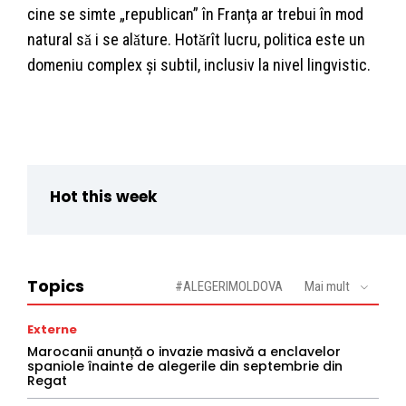
cine se simte „republican” în Franţa ar trebui în mod
natural sǎ i se alǎture. Hotǎrît lucru, politica este un
domeniu complex şi subtil, inclusiv la nivel lingvistic.
Hot this week
Topics
#ALEGERIMOLDOVA
Mai mult
Externe
Marocanii anunță o invazie masivă a enclavelor
spaniole înainte de alegerile din septembrie din
Regat