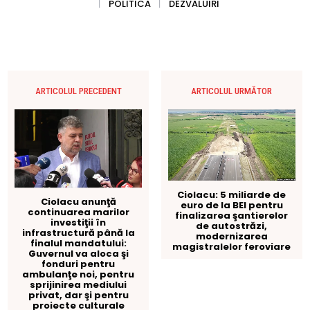
POLITICA
DEZVALUIRI
ARTICOLUL PRECEDENT
ARTICOLUL URMĂTOR
Ciolacu: 5 miliarde de
Ciolacu anunţă
euro de la BEI pentru
continuarea marilor
finalizarea şantierelor
investiţii în
de autostrăzi,
infrastructură până la
modernizarea
finalul mandatului:
magistralelor feroviare
Guvernul va aloca şi
fonduri pentru
ambulanţe noi, pentru
sprijinirea mediului
privat, dar şi pentru
proiecte culturale