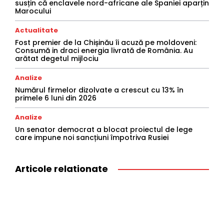
susțin că enclavele nord-africane ale Spaniei aparțin
Marocului
Actualitate
Fost premier de la Chișinău îi acuză pe moldoveni:
Consumă in draci energia livrată de România. Au
arătat degetul mijlociu
Analize
Numărul firmelor dizolvate a crescut cu 13% în
primele 6 luni din 2026
Analize
Un senator democrat a blocat proiectul de lege
care impune noi sancțiuni împotriva Rusiei
Articole relationate