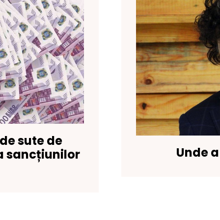
 de sute de
Unde a 
a sancțiunilor