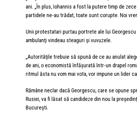
ani. „În plus, Iohannis a fost la putere timp de zec
partidele ne-au trădat, toate sunt corupte. Noi vrem
Unii protestatari purtau portrete ale lui Georgescu
ambulanţi vindeau steaguri şi vuvuzele.
„Autorităţile trebuie să spună de ce au anulat aleg
de ani, o economistă înfăşurată într-un drapel româ
ritmul ăsta nu vom mai vota, vor impune un lider ca
Rămâne neclar dacă Georgescu, care se opune sprij
Rusiei, va fi lăsat să candideze din nou la preşedinţ
Bucureşti.