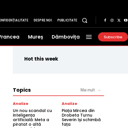
ONFIDENȚIALITATE
DESPRE NOI
PUBLICITATE
Vrancea
Mureș
Dâmbovița
Subscribe
Hot this week
Topics
Mai mult
Analize
Analize
Un nou scandal cu
Piața Mircea din
inteligența
Drobeta Turnu
artificială: Meta a
Severin își schimbă
piratat o altă
fața