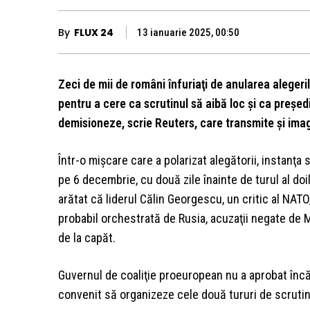
By
FLUX 24
13 ianuarie 2025, 00:50
Zeci de mii de români înfuriaţi de anularea alegeri
pentru a cere ca scrutinul să aibă loc şi ca preşedi
demisioneze, scrie Reuters, care transmite şi imagi
Într-o mişcare care a polarizat alegătorii, instanţa
pe 6 decembrie, cu două zile înainte de turul al d
arătat că liderul Călin Georgescu, un critic al NAT
probabil orchestrată de Rusia, acuzaţii negate de M
de la capăt.
Guvernul de coaliţie proeuropean nu a aprobat încă u
convenit să organizeze cele două tururi de scrutin