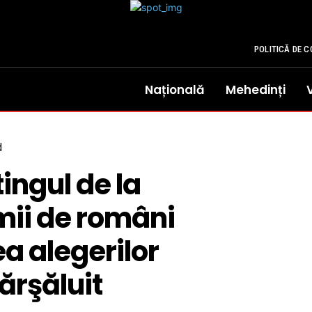
POLITICĂ DE C
Națională
Mehedinți
d
ingul de la
 mii de români
ea alegerilor
ărşăluit