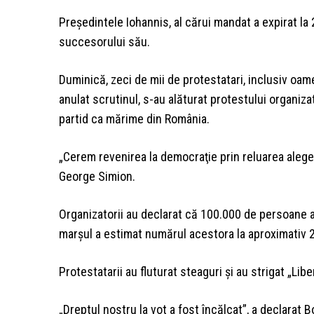
Preşedintele Iohannis, al cărui mandat a expirat la
succesorului său.
Duminică, zeci de mii de protestatari, inclusiv oame
anulat scrutinul, s-au alăturat protestului organiza
partid ca mărime din România.
„Cerem revenirea la democraţie prin reluarea alegeril
George Simion.
Organizatorii au declarat că 100.000 de persoane au 
marşul a estimat numărul acestora la aproximativ 
Protestatarii au fluturat steaguri şi au strigat „Liber
„Dreptul nostru la vot a fost încălcat”, a declarat