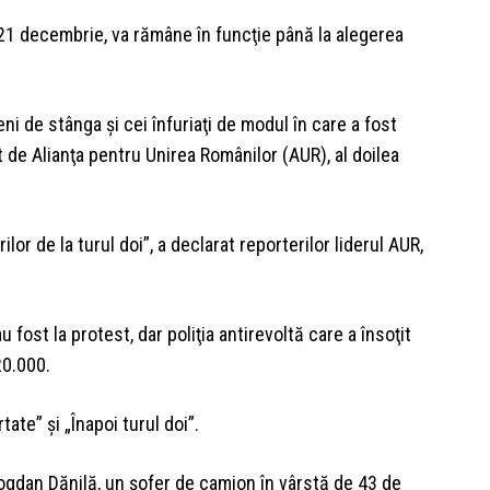
 21 decembrie, va rămâne în funcţie până la alegerea
ni de stânga şi cei înfuriaţi de modul în care a fost
t de Alianţa pentru Unirea Românilor (AUR), al doilea
or de la turul doi”, a declarat reporterilor liderul AUR,
fost la protest, dar poliţia antirevoltă care a însoţit
20.000.
tate” şi „Înapoi turul doi”.
 Bogdan Dănilă, un şofer de camion în vârstă de 43 de