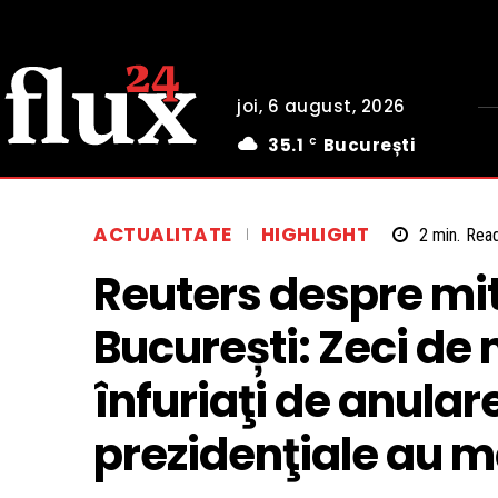
joi, 6 august, 2026
35.1
București
C
ACTUALITATE
HIGHLIGHT
2
min.
Rea
Reuters despre mit
București: Zeci de
înfuriaţi de anular
prezidenţiale au m