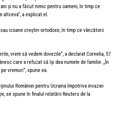
e ani şi nu a făcut nimic pentru oameni, în timp ce
 altceva”, a explicat el.
 sau icoane creştin-ortodoxe, în timp ce vânzătorii
erile, vrem să vedem dovezile”, a declarat Cornelia, 57
nesc care a refuzat să îşi dea numele de familie. „În
 pe vremuri”, spune ea.
inului României pentru Ucraina împotriva invaziei
ie, se spune în finalul relatării Reuters de la