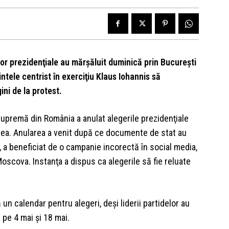
lor prezidenţiale au mărşăluit duminică prin Bucureşti
ntele centrist în exerciţiu Klaus Iohannis să
ni de la protest.
 supremă din România a anulat alegerile prezidenţiale
oilea. Anularea a venit după ce documente de stat au
O, a beneficiat de o campanie incorectă în social media,
oscova. Instanţa a dispus ca alegerile să fie reluate
n calendar pentru alegeri, deşi liderii partidelor au
 pe 4 mai şi 18 mai.