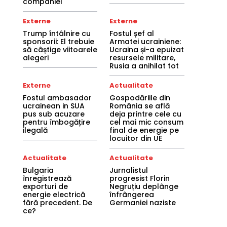
companiei
Externe
Externe
Trump întâlnire cu
Fostul șef al
sponsorii: El trebuie
Armatei ucrainiene:
să câștige viitoarele
Ucraina și-a epuizat
alegeri
resursele militare,
Rusia a anihilat tot
Externe
Actualitate
Fostul ambasador
Gospodăriile din
ucrainean in SUA
România se află
pus sub acuzare
deja printre cele cu
pentru îmbogățire
cel mai mic consum
ilegală
final de energie pe
locuitor din UE
Actualitate
Actualitate
Bulgaria
Jurnalistul
înregistrează
progresist Florin
exporturi de
Negruțiu deplânge
energie electrică
înfrângerea
fără precedent. De
Germaniei naziste
ce?