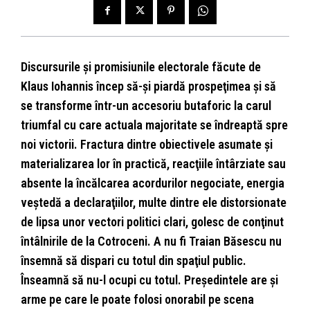
Discursurile şi promisiunile electorale făcute de
Klaus Iohannis încep să-şi piardă prospeţimea şi să
se transforme într-un accesoriu butaforic la carul
triumfal cu care actuala majoritate se îndreaptă spre
noi victorii. Fractura dintre obiectivele asumate şi
materializarea lor în practică, reacţiile întârziate sau
absente la încălcarea acordurilor negociate, energia
veştedă a declaraţiilor, multe dintre ele distorsionate
de lipsa unor vectori politici clari, golesc de conţinut
întâlnirile de la Cotroceni. A nu fi Traian Băsescu nu
însemnă să dispari cu totul din spaţiul public.
Înseamnă să nu-l ocupi cu totul. Preşedintele are şi
arme pe care le poate folosi onorabil pe scena