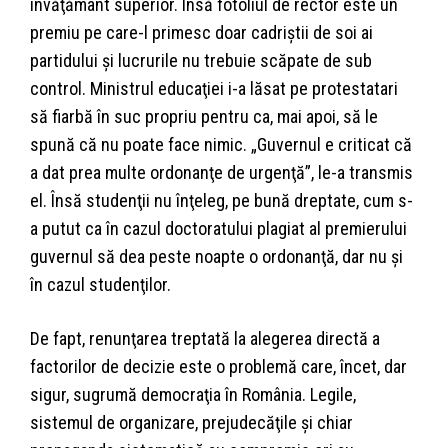
învăţământ superior. Însă fotoliul de rector este un
premiu pe care-l primesc doar cadriştii de soi ai
partidului şi lucrurile nu trebuie scăpate de sub
control. Ministrul educaţiei i-a lăsat pe protestatari
să fiarbă în suc propriu pentru ca, mai apoi, să le
spună că nu poate face nimic. „Guvernul e criticat că
a dat prea multe ordonanţe de urgenţă”, le-a transmis
el. Însă studenţii nu înţeleg, pe bună dreptate, cum s-
a putut ca în cazul doctoratului plagiat al premierului
guvernul să dea peste noapte o ordonanţă, dar nu şi
în cazul studenţilor.
De fapt, renunţarea treptată la alegerea directă a
factorilor de decizie este o problemă care, încet, dar
sigur, sugrumă democraţia în România. Legile,
sistemul de organizare, prejudecăţile şi chiar