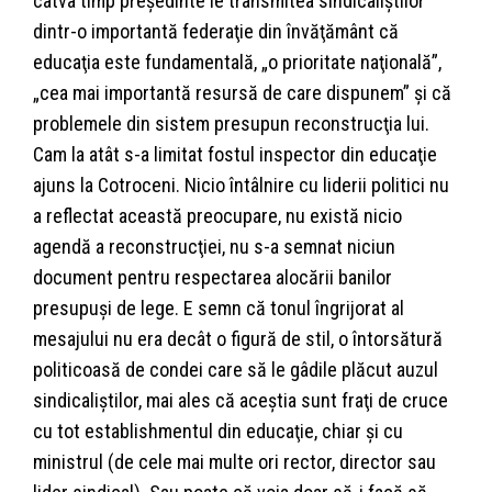
câtva timp preşedinte le transmitea sindicaliştilor
dintr-o importantă federaţie din învăţământ că
educaţia este fundamentală, „o prioritate naţională”,
„cea mai importantă resursă de care dispunem” şi că
problemele din sistem presupun reconstrucţia lui.
Cam la atât s-a limitat fostul inspector din educaţie
ajuns la Cotroceni. Nicio întâlnire cu liderii politici nu
a reflectat această preocupare, nu există nicio
agendă a reconstrucţiei, nu s-a semnat niciun
document pentru respectarea alocării banilor
presupuşi de lege. E semn că tonul îngrijorat al
mesajului nu era decât o figură de stil, o întorsătură
politicoasă de condei care să le gâdile plăcut auzul
sindicaliştilor, mai ales că aceştia sunt fraţi de cruce
cu tot establishmentul din educaţie, chiar şi cu
ministrul (de cele mai multe ori rector, director sau