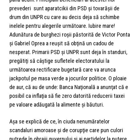
prevederi sunt aparatcikii din PSD şi tovarăşii de
drum din UNPR cu care au decis deja să schimbe
inelele pentru alegerile următoare. Iubire mare!
Adunătura de burghezi roşii păstorită de Victor Ponta
şi Gabriel Oprea a reuşit să obţină un cadou de
nesperat. Primarii PSD şi UNPR sunt deja în standuri,
pregătiţi să câştige sufletele electoratului la
următoarea rectificare bugetară care va arunca
jackpotul pe masa verde a jocurilor politice. O ploaie
de aur, că au de unde: Banca Naţională a anunţat că e
posibil ca inflaţia să fie zero datorită reducerii taxei
pe valoare adăugată la alimente şi băuturi.
Aşa se explică de ce, în ciuda nenumăratelor
scandaluri amoroase şi de corupţie care pun culori
putrede în obrajii guvernului şi ai partidelor la putere,