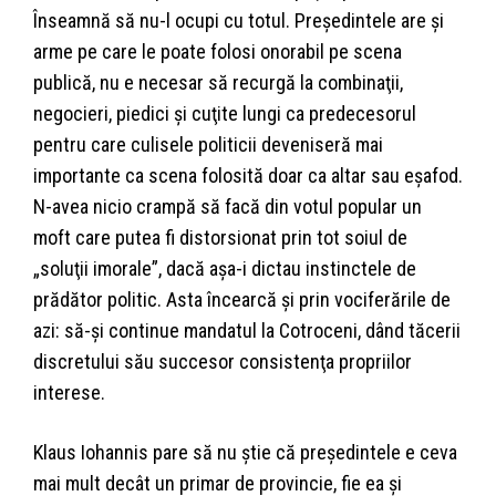
Înseamnă să nu-l ocupi cu totul. Preşedintele are şi
arme pe care le poate folosi onorabil pe scena
publică, nu e necesar să recurgă la combinaţii,
negocieri, piedici şi cuţite lungi ca predecesorul
pentru care culisele politicii deveniseră mai
importante ca scena folosită doar ca altar sau eşafod.
N-avea nicio crampă să facă din votul popular un
moft care putea fi distorsionat prin tot soiul de
„soluţii imorale”, dacă aşa-i dictau instinctele de
prădător politic. Asta încearcă şi prin vociferările de
azi: să-şi continue mandatul la Cotroceni, dând tăcerii
discretului său succesor consistenţa propriilor
interese.
Klaus Iohannis pare să nu ştie că preşedintele e ceva
mai mult decât un primar de provincie, fie ea şi