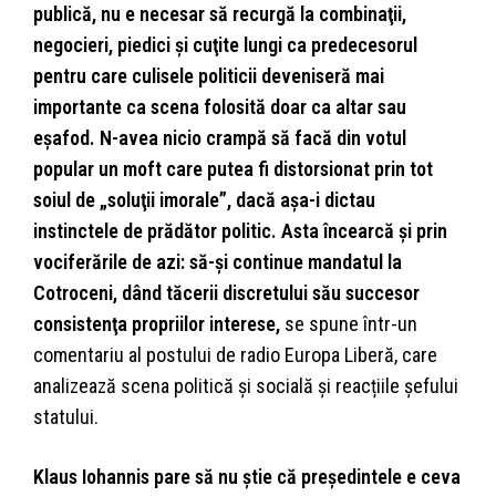
publică, nu e necesar să recurgă la combinaţii,
negocieri, piedici şi cuţite lungi ca predecesorul
pentru care culisele politicii deveniseră mai
importante ca scena folosită doar ca altar sau
eşafod. N-avea nicio crampă să facă din votul
popular un moft care putea fi distorsionat prin tot
soiul de „soluţii imorale”, dacă aşa-i dictau
instinctele de prădător politic. Asta încearcă şi prin
vociferările de azi: să-şi continue mandatul la
Cotroceni, dând tăcerii discretului său succesor
consistenţa propriilor interese,
se spune într-un
comentariu al postului de radio Europa Liberă, care
analizează scena politică și socială și reacțiile șefului
statului.
Klaus Iohannis pare să nu ştie că preşedintele e ceva