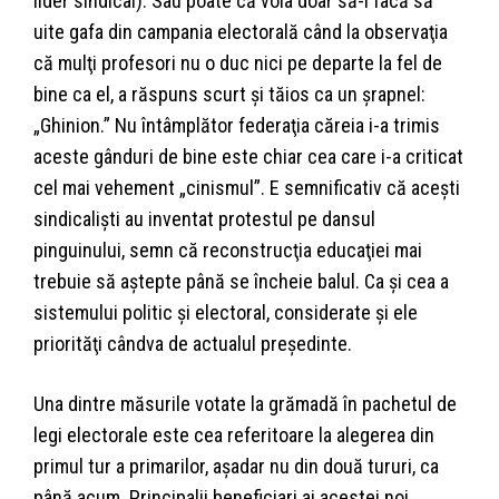
lider sindical). Sau poate că voia doar să-i facă să
uite gafa din campania electorală când la observaţia
că mulţi profesori nu o duc nici pe departe la fel de
bine ca el, a răspuns scurt şi tăios ca un şrapnel:
„Ghinion.” Nu întâmplător federaţia căreia i-a trimis
aceste gânduri de bine este chiar cea care i-a criticat
cel mai vehement „cinismul”. E semnificativ că aceşti
sindicalişti au inventat protestul pe dansul
pinguinului, semn că reconstrucţia educaţiei mai
trebuie să aştepte până se încheie balul. Ca şi cea a
sistemului politic şi electoral, considerate şi ele
priorităţi cândva de actualul preşedinte.
Una dintre măsurile votate la grămadă în pachetul de
legi electorale este cea referitoare la alegerea din
primul tur a primarilor, aşadar nu din două tururi, ca
până acum. Principalii beneficiari ai acestei noi