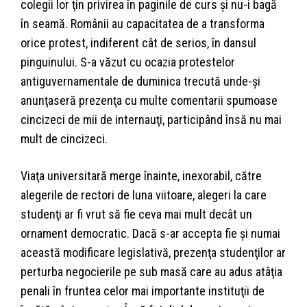
colegii lor ţin privirea în paginile de curs şi nu-i bagă
în seamă. Românii au capacitatea de a transforma
orice protest, indiferent cât de serios, în dansul
pinguinului. S-a văzut cu ocazia protestelor
antiguvernamentale de duminica trecută unde-şi
anunţaseră prezenţa cu multe comentarii spumoase
cincizeci de mii de internauţi, participând însă nu mai
mult de cincizeci.
Viaţa universitară merge înainte, inexorabil, către
alegerile de rectori de luna viitoare, alegeri la care
studenţi ar fi vrut să fie ceva mai mult decât un
ornament democratic. Dacă s-ar accepta fie şi numai
această modificare legislativă, prezenţa studenţilor ar
perturba negocierile pe sub masă care au adus atâţia
penali în fruntea celor mai importante instituţii de