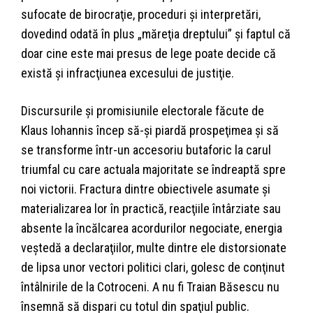
sufocate de birocraţie, proceduri şi interpretări,
dovedind odată în plus „măreţia dreptului” şi faptul că
doar cine este mai presus de lege poate decide că
există şi infracţiunea excesului de justiţie.
Discursurile şi promisiunile electorale făcute de
Klaus Iohannis încep să-şi piardă prospeţimea şi să
se transforme într-un accesoriu butaforic la carul
triumfal cu care actuala majoritate se îndreaptă spre
noi victorii. Fractura dintre obiectivele asumate şi
materializarea lor în practică, reacţiile întârziate sau
absente la încălcarea acordurilor negociate, energia
veştedă a declaraţiilor, multe dintre ele distorsionate
de lipsa unor vectori politici clari, golesc de conţinut
întâlnirile de la Cotroceni. A nu fi Traian Băsescu nu
însemnă să dispari cu totul din spaţiul public.