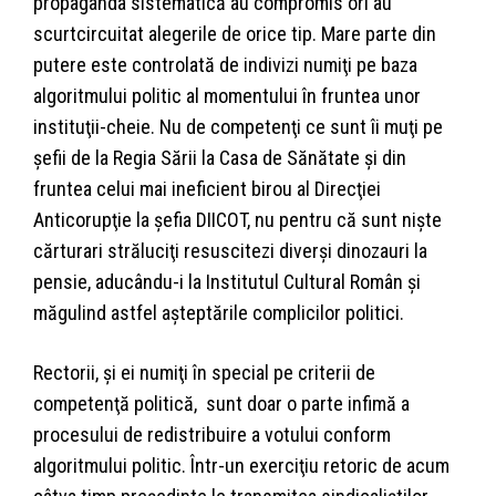
propaganda sistematică au compromis ori au
scurtcircuitat alegerile de orice tip. Mare parte din
putere este controlată de indivizi numiţi pe baza
algoritmului politic al momentului în fruntea unor
instituţii-cheie. Nu de competenţi ce sunt îi muţi pe
şefii de la Regia Sării la Casa de Sănătate şi din
fruntea celui mai ineficient birou al Direcţiei
Anticorupţie la şefia DIICOT, nu pentru că sunt nişte
cărturari străluciţi resuscitezi diverşi dinozauri la
pensie, aducându-i la Institutul Cultural Român şi
măgulind astfel aşteptările complicilor politici.
Rectorii, şi ei numiţi în special pe criterii de
competenţă politică, sunt doar o parte infimă a
procesului de redistribuire a votului conform
algoritmului politic. Într-un exerciţiu retoric de acum