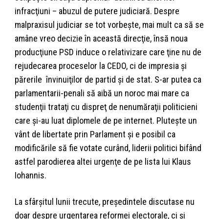
infracţiuni – abuzul de putere judiciară. Despre
malpraxisul judiciar se tot vorbeşte, mai mult ca să se
amâne vreo decizie în această direcţie, însă noua
producţiune PSD induce o relativizare care ţine nu de
rejudecarea proceselor la CEDO, ci de impresia şi
părerile învinuiţilor de partid şi de stat. S-ar putea ca
parlamentarii-penali să aibă un noroc mai mare ca
studenţii trataţi cu dispreţ de nenumăraţii politicieni
care şi-au luat diplomele de pe internet. Pluteşte un
vânt de libertate prin Parlament şi e posibil ca
modificările să fie votate curând, liderii politici bifând
astfel parodierea altei urgenţe de pe lista lui Klaus
Iohannis.
La sfârşitul lunii trecute, preşedintele discutase nu
doar despre urgentarea reformei electorale, ci şi