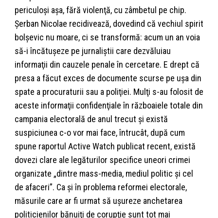
periculoşi aşa, fără violenţă, cu zâmbetul pe chip.
Şerban Nicolae recidivează, dovedind că vechiul spirit
bolşevic nu moare, ci se transformă: acum un an voia
să-i încătuşeze pe jurnaliştii care dezvăluiau
informaţii din cauzele penale în cercetare. E drept că
presa a făcut exces de documente scurse pe uşa din
spate a procuraturii sau a poliţiei. Mulţi s-au folosit de
aceste informaţii confidenţiale în războaiele totale din
campania electorală de anul trecut şi există
suspiciunea c-o vor mai face, întrucât, după cum
spune raportul Active Watch publicat recent, există
dovezi clare ale legăturilor specifice uneori crimei
organizate „dintre mass-media, mediul politic şi cel
de afaceri”. Ca şi în problema reformei electorale,
măsurile care ar fi urmat să uşureze anchetarea
politicienilor bănuiţi de corupţie sunt tot mai