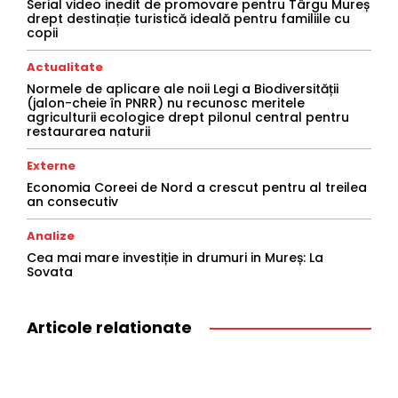
Serial video inedit de promovare pentru Târgu Mureș
drept destinație turistică ideală pentru familiile cu
copii
Actualitate
Normele de aplicare ale noii Legi a Biodiversității
(jalon-cheie în PNRR) nu recunosc meritele
agriculturii ecologice drept pilonul central pentru
restaurarea naturii
Externe
Economia Coreei de Nord a crescut pentru al treilea
an consecutiv
Analize
Cea mai mare investiție in drumuri in Mureș: La
Sovata
Articole relationate