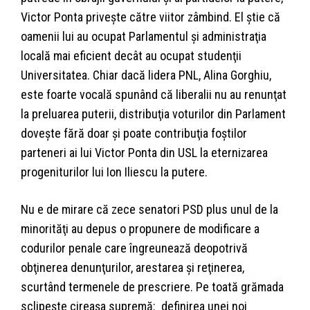
Victor Ponta priveşte către viitor zâmbind. El ştie că
oamenii lui au ocupat Parlamentul şi administraţia
locală mai eficient decât au ocupat studenţii
Universitatea. Chiar dacă lidera PNL, Alina Gorghiu,
este foarte vocală spunând că liberalii nu au renunţat
la preluarea puterii, distribuţia voturilor din Parlament
doveşte fără doar şi poate contribuţia foştilor
parteneri ai lui Victor Ponta din USL la eternizarea
progeniturilor lui Ion Iliescu la putere.
Nu e de mirare că zece senatori PSD plus unul de la
minorităţi au depus o propunere de modificare a
codurilor penale care îngreunează deopotrivă
obţinerea denunţurilor, arestarea şi reţinerea,
scurtând termenele de prescriere. Pe toată grămada
sclipeşte cireaşa supremă: definirea unei noi