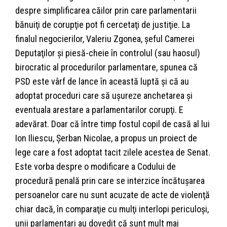
despre simplificarea căilor prin care parlamentarii
bănuiţi de corupţie pot fi cercetaţi de justiţie. La
finalul negocierilor, Valeriu Zgonea, şeful Camerei
Deputaţilor şi piesă-cheie în controlul (sau haosul)
birocratic al procedurilor parlamentare, spunea că
PSD este vârf de lance în această luptă şi că au
adoptat proceduri care să uşureze anchetarea şi
eventuala arestare a parlamentarilor corupţi. E
adevărat. Doar că între timp fostul copil de casă al lui
Ion Iliescu, Şerban Nicolae, a propus un proiect de
lege care a fost adoptat tacit zilele acestea de Senat.
Este vorba despre o modificare a Codului de
procedură penală prin care se interzice încătuşarea
persoanelor care nu sunt acuzate de acte de violenţă
chiar dacă, în comparaţie cu mulţi interlopi periculoşi,
unii parlamentari au dovedit că sunt mult mai