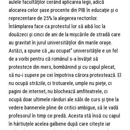
aulele facultăţilor cerând aplicarea legii, adică
alocarea celor şase procente din PIB în educaţie şi o
reprezentare de 25% la alegerea rectorilor.
Întâmplarea face ca protestul lor să aibă loc la
douăzeci şi cinci de ani de la mişcările de stradă care
au gravitat în jurul universităţilor din marile oraşe.
Astăzi, a spune că „au ocupat” universităţile e un fel
de a vorbi pentru că românul s-a învăţat să
protesteze din mers, bombănind şi cu capul plecat,
să nu-i supere pe cei împotriva cărora protestează. El
nu ocupă străzile, ci trotuarele, umple nu pieţe, ci
pagini de internet, nu blochează amfiteatrele, ci
ocupă doar ultimele rânduri ale sălii de curs şi ţine la
vedere bannerele pline de critici ambigue, să le vadă
profesorul în timp ce predă. Acesta stă însă cu capul
în hârtiuţele acelea galbene după care citeşte iar