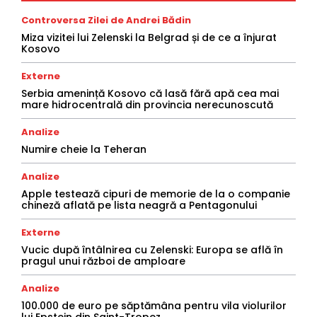
Controversa Zilei de Andrei Bădin
Miza vizitei lui Zelenski la Belgrad și de ce a înjurat
Kosovo
Externe
Serbia amenință Kosovo că lasă fără apă cea mai
mare hidrocentrală din provincia nerecunoscută
Analize
Numire cheie la Teheran
Analize
Apple testează cipuri de memorie de la o companie
chineză aflată pe lista neagră a Pentagonului
Externe
Vucic după întâlnirea cu Zelenski: Europa se află în
pragul unui război de amploare
Analize
100.000 de euro pe săptămâna pentru vila violurilor