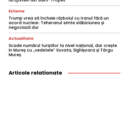
lui Epstein din Saint-Tropez
Externe
Trump vrea să încheie războiul cu Iranul fără un
acord nuclear. Teheranul simte slăbiciunea și
negociază dur
Actualitate
Scade numărul turiștilor la nivel național, dar crește
in Mureș cu „vedetele” Sovata, Sighișoara și Târgu
Mureș
Articole relationate