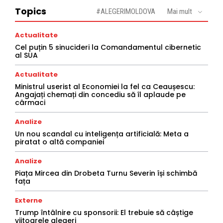
Topics
#ALEGERIMOLDOVA
Mai mult
Actualitate
Cel puțin 5 sinucideri la Comandamentul cibernetic
al SUA
Actualitate
Ministrul userist al Economiei la fel ca Ceaușescu:
Angajați chemați din concediu să îl aplaude pe
cârmaci
Analize
Un nou scandal cu inteligența artificială: Meta a
piratat o altă companiei
Analize
Piața Mircea din Drobeta Turnu Severin își schimbă
fața
Externe
Trump întâlnire cu sponsorii: El trebuie să câștige
viitoarele alegeri