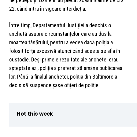
fie pedepsiți. Oamenii au plecat acasă înainte de ora
22, când intra în vigoare interdicția.
Între timp, Departamentul Justiției a deschis o
anchetă asupra circumstanțelor care au dus la
moartea tânărului, pentru a vedea dacă poliția a
folosit forța excesivă atunci când acesta se afla în
custodie. Deși primele rezultate ale anchetei erau
așteptate azi, poliția a preferat să amâne publicarea
lor. Până la finalul anchetei, poliția din Baltimore a
decis să suspende șase ofițeri de poliție.
Hot this week