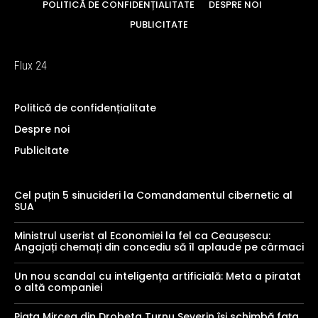
POLITICĂ DE CONFIDENȚIALITATE
DESPRE NOI
PUBLICITATE
Flux 24
Politică de confidențialitate
Despre noi
Publicitate
Cel puțin 5 sinucideri la Comandamentul cibernetic al
SUA
Ministrul userist al Economiei la fel ca Ceaușescu:
Angajați chemați din concediu să îl aplaude pe cârmaci
Un nou scandal cu inteligența artificială: Meta a piratat
o altă companiei
Piața Mircea din Drobeta Turnu Severin își schimbă fața