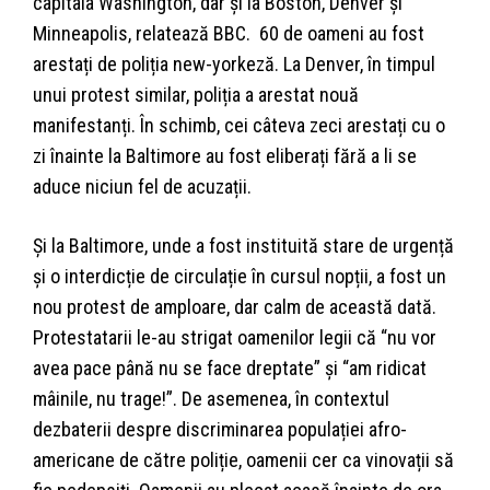
capitala Washington, dar și la Boston, Denver și
Minneapolis, relatează BBC. 60 de oameni au fost
arestați de poliția new-yorkeză. La Denver, în timpul
unui protest similar, poliția a arestat nouă
manifestanți. În schimb, cei câteva zeci arestați cu o
zi înainte la Baltimore au fost eliberați fără a li se
aduce niciun fel de acuzații.
Și la Baltimore, unde a fost instituită stare de urgență
și o interdicție de circulație în cursul nopții, a fost un
nou protest de amploare, dar calm de această dată.
Protestatarii le-au strigat oamenilor legii că “nu vor
avea pace până nu se face dreptate” și “am ridicat
mâinile, nu trage!”. De asemenea, în contextul
dezbaterii despre discriminarea populației afro-
americane de către poliție, oamenii cer ca vinovații să