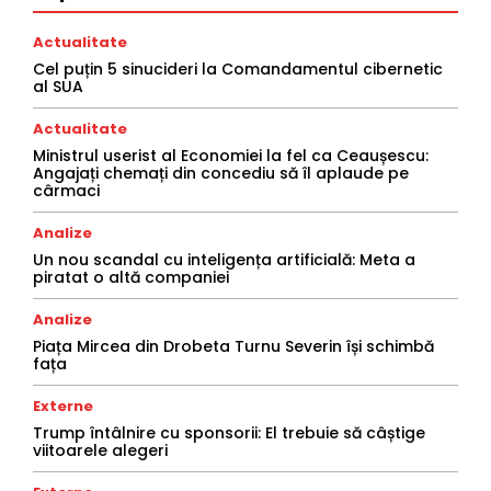
Actualitate
Cel puțin 5 sinucideri la Comandamentul cibernetic
al SUA
Actualitate
Ministrul userist al Economiei la fel ca Ceaușescu:
Angajați chemați din concediu să îl aplaude pe
cârmaci
Analize
Un nou scandal cu inteligența artificială: Meta a
piratat o altă companiei
Analize
Piața Mircea din Drobeta Turnu Severin își schimbă
fața
Externe
Trump întâlnire cu sponsorii: El trebuie să câștige
viitoarele alegeri