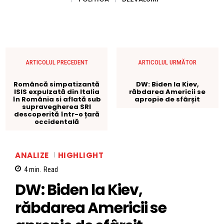
ARTICOLUL PRECEDENT
ARTICOLUL URMĂTOR
Româncă simpatizantă
DW: Biden la Kiev,
ISIS expulzată din Italia
răbdarea Americii se
în România si aflată sub
apropie de sfârșit
supravegherea SRI
descoperită într-o țară
occidentală