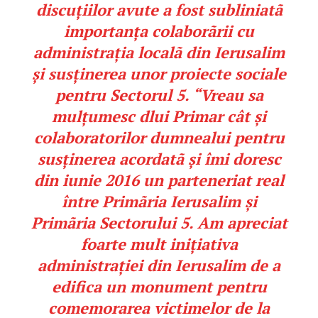
discuțiilor avute a fost subliniatã
importanța colaborãrii cu
administrația localã din Ierusalim
și susținerea unor proiecte sociale
pentru Sectorul 5. “Vreau sa
mulțumesc dlui Primar cât și
colaboratorilor dumnealui pentru
susținerea acordatã și îmi doresc
din iunie 2016 un parteneriat real
între Primãria Ierusalim și
Primãria Sectorului 5. Am apreciat
foarte mult inițiativa
administrației din Ierusalim de a
edifica un monument pentru
comemorarea victimelor de la