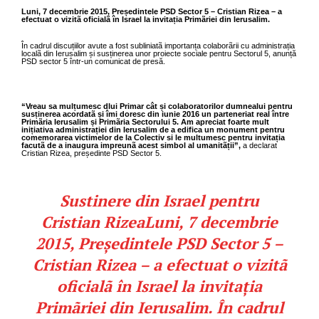
Luni, 7 decembrie 2015, Președintele PSD Sector 5 – Cristian Rizea – a
efectuat o vizitã oficialã în Israel la invitația Primãriei din Ierusalim.
În cadrul discuțiilor avute a fost subliniatã importanța colaborãrii cu administrația
localã din Ierusalim și susținerea unor proiecte sociale pentru Sectorul 5, anunță
PSD sector 5 într-un comunicat de presă.
“Vreau sa mulțumesc dlui Primar cât și colaboratorilor dumnealui pentru
susținerea acordatã și îmi doresc din iunie 2016 un parteneriat real între
Primãria Ierusalim și Primãria Sectorului 5. Am apreciat foarte mult
inițiativa administrației din Ierusalim de a edifica un monument pentru
comemorarea victimelor de la Colectiv si le multumesc pentru invitația
facutã de a inaugura impreunã acest simbol al umanitãții”,
a declarat
Cristian Rizea, președinte PSD Sector 5.
Sustinere din Israel pentru
Cristian Rizea
Luni, 7 decembrie
2015, Președintele PSD Sector 5 –
Cristian Rizea – a efectuat o vizitã
oficialã în Israel la invitația
Primãriei din Ierusalim. În cadrul