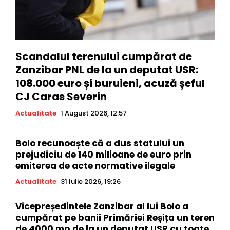
Scandalul terenului cumpărat de
Zanzibar PNL de la un deputat USR:
108.000 euro și buruieni, acuză șeful
CJ Caras Severin
Actualitate
1 August 2026, 12:57
Bolo recunoaște că a dus statului un
prejudiciu de 140 milioane de euro prin
emiterea de acte normative ilegale
Actualitate
31 Iulie 2026, 19:26
Vicepreședintele Zanzibar al lui Bolo a
cumpărat pe banii Primăriei Reșița un teren
de 4000 mp de la un deputat USR cu toate