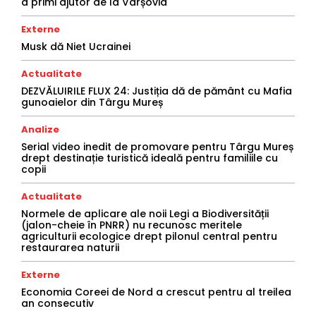
a primi ajutor de la Varșovia
Externe
Musk dă Niet Ucrainei
Actualitate
DEZVĂLUIRILE FLUX 24: Justiția dă de pământ cu Mafia
gunoaielor din Târgu Mureș
Analize
Serial video inedit de promovare pentru Târgu Mureș
drept destinație turistică ideală pentru familiile cu
copii
Actualitate
Normele de aplicare ale noii Legi a Biodiversității
(jalon-cheie în PNRR) nu recunosc meritele
agriculturii ecologice drept pilonul central pentru
restaurarea naturii
Externe
Economia Coreei de Nord a crescut pentru al treilea
an consecutiv