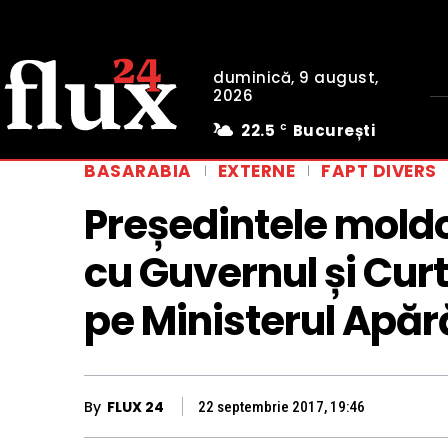
duminică, 9 august,
2026
22.5
București
C
BASARABIA
EXTERNE
FAPT DIVERS
Președintele mold
cu Guvernul și Cur
pe Ministerul Apără
By
FLUX 24
22 septembrie 2017, 19:46