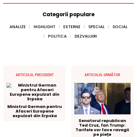
Categorii populare
ANALIZE
HIGHLIGHT
EXTERNE
SPECIAL
SOCIAL
POLITICA
DEZVALUIRI
ARTICOLUL PRECEDENT
ARTICOLUL URMĂTOR
Ministrul German pentru
Afaceri Europene
expulzat din Srpska
Senatorul republican
Ted Cruz, fan Trump:
Tarifele vor face ravagii
pe piețe