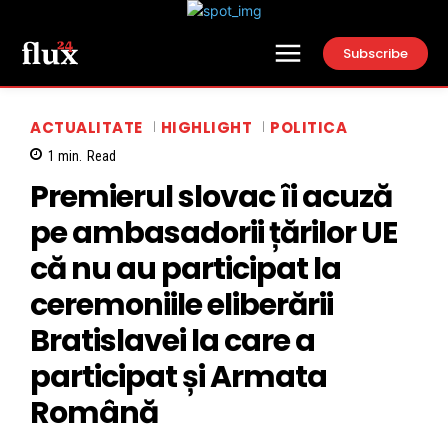
Subscribe
ACTUALITATE
HIGHLIGHT
POLITICA
1
min.
Read
Premierul slovac îi acuză
pe ambasadorii țărilor UE
că nu au participat la
ceremoniile eliberării
Bratislavei la care a
participat și Armata
Română