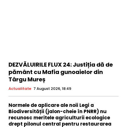
DEZVĂLUIRILE FLUX 24: Justiția dă de
pământ cu Mafia gunoaielor din
Târgu Mureș
Actualitate
7 August 2026, 18:49
Normele de aplicare ale noii Legi a
Biodiversității (jalon-cheie în PNRR) nu
recunosc meritele agriculturii ecologice
drept pilonul central pentru restaurarea