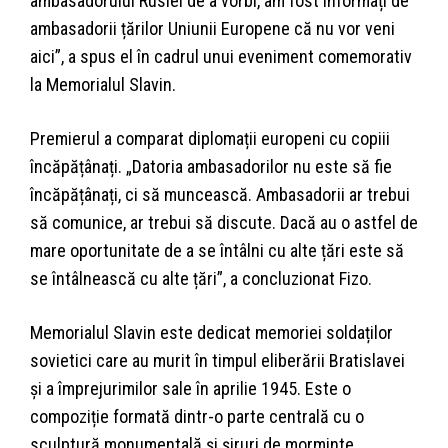
ambasadorului Rusiei de a vorbi, am fost informați de
ambasadorii țărilor Uniunii Europene că nu vor veni
aici”, a spus el în cadrul unui eveniment comemorativ
la Memorialul Slavin.
Premierul a comparat diplomații europeni cu copiii
încăpățânați. „Datoria ambasadorilor nu este să fie
încăpățânați, ci să muncească. Ambasadorii ar trebui
să comunice, ar trebui să discute. Dacă au o astfel de
mare oportunitate de a se întâlni cu alte țări este să
se întâlnească cu alte țări”, a concluzionat Fizo.
Memorialul Slavin este dedicat memoriei soldaților
sovietici care au murit în timpul eliberării Bratislavei
și a împrejurimilor sale în aprilie 1945. Este o
compoziție formată dintr-o parte centrală cu o
sculptură monumentală și șiruri de morminte