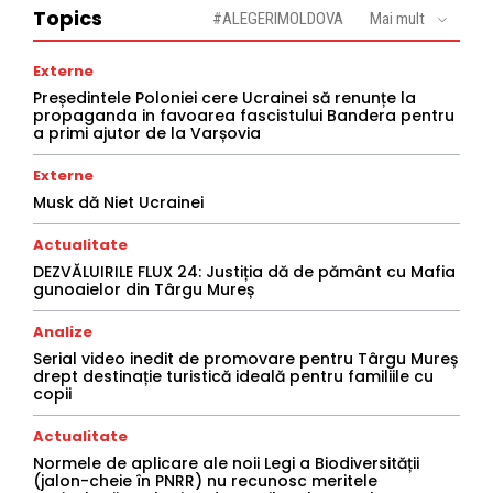
Topics
#ALEGERIMOLDOVA
Mai mult
Externe
Președintele Poloniei cere Ucrainei să renunțe la
propaganda in favoarea fascistului Bandera pentru
a primi ajutor de la Varșovia
Externe
Musk dă Niet Ucrainei
Actualitate
DEZVĂLUIRILE FLUX 24: Justiția dă de pământ cu Mafia
gunoaielor din Târgu Mureș
Analize
Serial video inedit de promovare pentru Târgu Mureș
drept destinație turistică ideală pentru familiile cu
copii
Actualitate
Normele de aplicare ale noii Legi a Biodiversității
(jalon-cheie în PNRR) nu recunosc meritele