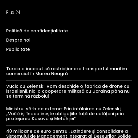
Flux 24
Politică de confidențialitate
Despre noi
Publicitate
Turcia a început să restricționeze transportul maritim
comercial în Marea Neagră
Vucic cu Zelenski: Vom deschide o fabrică de drone cu
israelienii, nici o cooperare militară cu Ucraina până nu
se termină războiul
Ministrul sârb de externe: Prin întâlnirea cu Zelenski,
„Vučić își îndeplinește obligațiile față de cetățeni prin
protejarea Kosovo și Metohijei”
40 milioane de euro pentru „Extindere și consolidare a
Sistemului de Management Integrat al Deșeurilor Solide