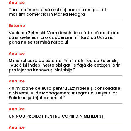
Analize
Turcia a început să restricționeze transportul
maritim comercial în Marea Neagră
Externe
Vucic cu Zelenski: Vom deschide o fabrică de drone
cu israelienii, nici o cooperare militară cu Ucraina
până nu se termină războiul
Analize
Ministrul sârb de externe: Prin întâlnirea cu Zelenski,
„Vučić își îndeplinește obligațiile față de cetățeni prin
protejarea Kosovo și Metohijei”
Analize
40 milioane de euro pentru „Extindere și consolidare
a Sistemului de Management Integrat al Deșeurilor
Solide în județul Mehedinți”
Analize
UN NOU PROIECT PENTRU COPIII DIN MEHEDINȚI
Analize