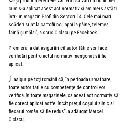
să-şi producă efectele. Am vrut să văd cu ochii mei
cum s-a aplicat acest act normativ şi am mers astăzi
într-un magazin Profi din Sectorul 4. Cele mai mari
scăderi sunt la cartofii noi, apoi la pâine, telemea,
făină şi mălai”, a scris Ciolacu pe Facebook.
Premierul a dat asigurări că autorităţile vor face
verificări pentru actul normativ menţionat să fie
aplicat.
„Îi asigur pe toţi românii că, în perioada următoare,
toate autorităţile cu competenţe de control vor
verifica, în toate magazinele, ca acest act normativ să
fie corect aplicat astfel încât preţul coşului zilnic al
fiecărui român să fie redus”, a adăugat Marcel
Ciolacu.