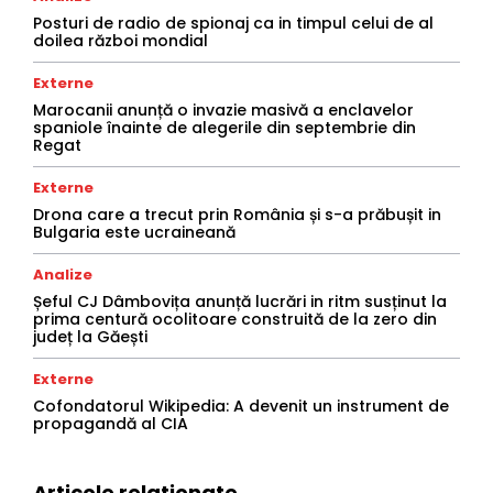
Posturi de radio de spionaj ca in timpul celui de al
doilea război mondial
Externe
Marocanii anunță o invazie masivă a enclavelor
spaniole înainte de alegerile din septembrie din
Regat
Externe
Drona care a trecut prin România și s-a prăbușit in
Bulgaria este ucraineană
Analize
Șeful CJ Dâmbovița anunță lucrări in ritm susținut la
prima centură ocolitoare construită de la zero din
județ la Găești
Externe
Cofondatorul Wikipedia: A devenit un instrument de
propagandă al CIA
Articole relationate