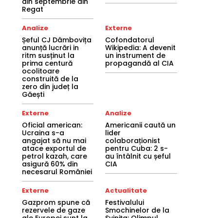
din septembrie din
Regat
Analize
Externe
Șeful CJ Dâmbovița
Cofondatorul
anunță lucrări in
Wikipedia: A devenit
ritm susținut la
un instrument de
prima centură
propagandă al CIA
ocolitoare
construită de la
zero din județ la
Găești
Externe
Analize
Oficial american:
Americanii caută un
Ucraina s-a
lider
angajat să nu mai
colaboraționist
atace exportul de
pentru Cuba: 2 s-
petrol kazah, care
au întâlnit cu șeful
asigură 60% din
CIA
necesarul României
Externe
Actualitate
Gazprom spune că
Festivalului
rezervele de gaze
Smochinelor de la