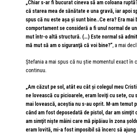
„Chiar s-ar fi bucurat cineva să am coloana ruptă?
că starea mea de sănătate e una gravă, iar apoi spe
spus că nu este aşa şi sunt bine..Ce era? Era mai
comportament se consideră a fi unul normal de une
mut într-o altă structură. (…) Este normal să ad
mă mut să am o siguranţă că voi bine?”
, a mai dec
Ştefania a mai spus că nu ştie momentul exact în ca
continuu.
„Am căzut pe sol, atât eu cât şi colegul meu Crist
ne lovească cu picioarele, eram loviţi cu sete, cu 
mai lovească, aceştia nu s-au oprit. M-am temut 
când am fost deposedată de pistol, dar am simţit 
am simţit nişte mâini care mă pipăiau în zona şold
eram lovită, mi-a fost imposibil să încerc să ajung