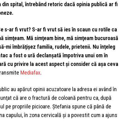
 din spital, întrebând retoric dacă opinia publică ar fi
ioneze.
e s-ar fi vrut? S-ar fi vrut să ies în scaun cu rotile ca
 mă simţeam. Mă simţeam bine, mă simţeam bucuroasă
să-mi îmbrăţişez familia, rudele, prietenii. Nu înţeleg
tac a fost o ură declanşată împotriva unui om în
lară cu privire la acest aspect şi consider că aşa ceva
 transmite
Mediafax
.
public au apărut opinii acuzatoare la adresa ei având în
anunţat că are o fractură de coloană pentru ca, după
ul pe propriile picioare. Ştefania spune că până de
a capului, în zona cervicală şi a povestit cum a ajuns