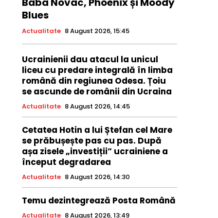
Baba Novac, Phoenix și Moody
Blues
Actualitate
8 August 2026, 15:45
Ucrainienii dau atacul la unicul
liceu cu predare integrală în limba
română din regiunea Odesa. Țoiu
se ascunde de românii din Ucraina
Actualitate
8 August 2026, 14:45
Cetatea Hotin a lui Ștefan cel Mare
se prăbușește pas cu pas. După
așa zisele „investiții” ucrainiene a
început degradarea
Actualitate
8 August 2026, 14:30
Temu dezintegrează Posta Română
Actualitate
8 August 2026, 13:49