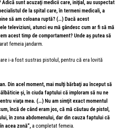
 Adică sunt acuzaţi medicii care, iniţial, au suspectat
cialistul de la spital care, în termeni medicali, a
 bine să am coloana ruptă? (…) Dacă acest
le televiziuni, atunci eu mă gândesc cum ar fi să mă
mitem acest timp de comportament? Unde aş putea să
larat femeia jandarm.
re i-a fost sustras pistolul, pentru că era lovită
ian. Din acel moment, mai mulţi bărbaţi au început să
sălbăticie şi, în ciuda faptului că imploram să nu ne
pentru viaţa mea. (…) Nu am simţit exact momentul
cum, încă de când eram jos, că mă căutau de pistol,
ului, în zona abdomenului, dar din cauza faptului că
 în acea zonă”,
a completat femeia.