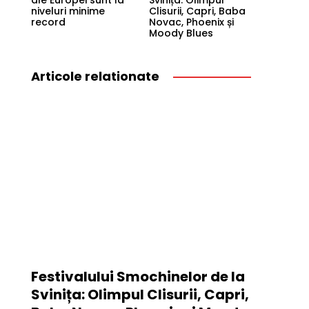
ale Europei sunt la
Svinița: Olimpul
niveluri minime
Clisurii, Capri, Baba
record
Novac, Phoenix și
Moody Blues
Articole relationate
Festivalului Smochinelor de la
Svinița: Olimpul Clisurii, Capri,