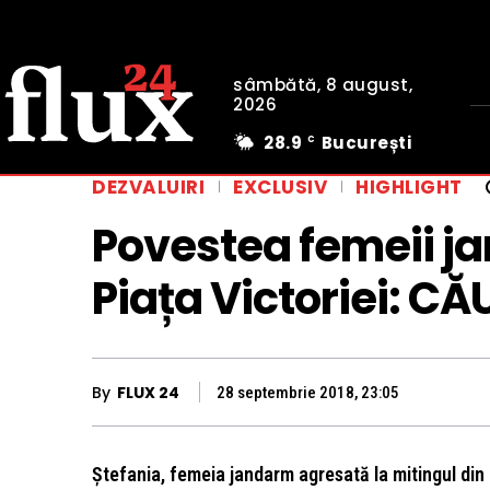
sâmbătă, 8 august,
2026
28.9
București
C
DEZVALUIRI
EXCLUSIV
HIGHLIGHT
Povestea femeii j
Piața Victoriei: C
By
FLUX 24
28 septembrie 2018, 23:05
Ştefania, femeia jandarm agresată la mitingul din 1