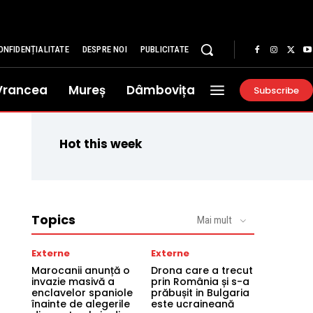
ONFIDENȚIALITATE
DESPRE NOI
PUBLICITATE
Vrancea
Mureș
Dâmbovița
Subscribe
Hot this week
Topics
Mai mult
Externe
Externe
Marocanii anunță o
Drona care a trecut
invazie masivă a
prin România și s-a
enclavelor spaniole
prăbușit in Bulgaria
înainte de alegerile
este ucraineană