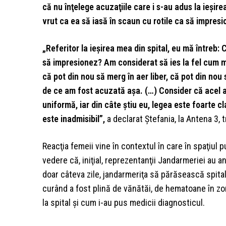
că nu înţelege acuzaţiile care i s-au adus la ieşirea
vrut ca ea să iasă în scaun cu rotile ca să impres
„Referitor la ieşirea mea din spital, eu mă întreb: C
să impresionez? Am considerat să ies la fel cum
că pot din nou să merg în aer liber, că pot din nou 
de ce am fost acuzată aşa. (…) Consider că acel a
uniformă, iar din câte ştiu eu, legea este foarte c
este inadmisibil”,
a declarat Ştefania, la Antena 3,
Reacţia femeii vine în contextul în care în spaţiul 
vedere că, iniţial, reprezentanţii Jandarmeriei au 
doar câteva zile, jandarmeriţa să părăsească spital
curând a fost plină de vănătăi, de hematoane în zon
la spital şi cum i-au pus medicii diagnosticul.