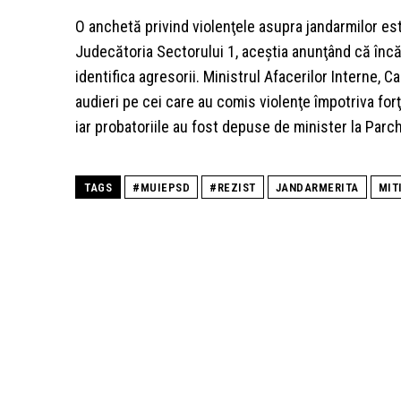
O anchetă privind violenţele asupra jandarmilor es
Judecătoria Sectorului 1, aceştia anunţând că încă 
identifica agresorii. Ministrul Afacerilor Interne, 
audieri pe cei care au comis violenţe împotriva forţe
iar probatoriile au fost depuse de minister la Parch
TAGS
#MUIEPSD
#REZIST
JANDARMERITA
MIT