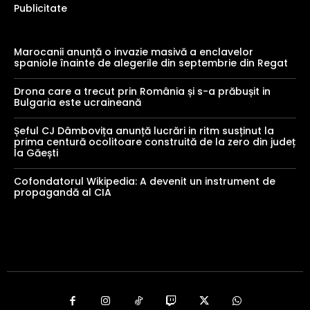
Publicitate
Marocanii anunță o invazie masivă a enclavelor
spaniole înainte de alegerile din septembrie din Regat
Drona care a trecut prin România și s-a prăbușit in
Bulgaria este ucraineană
Șeful CJ Dâmbovița anunță lucrări in ritm susținut la
prima centură ocolitoare construită de la zero din județ
la Găești
Cofondatorul Wikipedia: A devenit un instrument de
propagandă al CIA