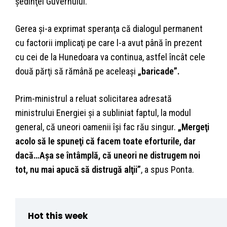
şedinţei Guvernului.
Gerea şi-a exprimat speranţa că dialogul permanent
cu factorii implicaţi pe care l-a avut până în prezent
cu cei de la Hunedoara va continua, astfel încât cele
două părţi să rămână pe aceleaşi
„baricade”.
Prim-ministrul a reluat solicitarea adresată
ministrului Energiei şi a subliniat faptul, la modul
general, că uneori oamenii îşi fac rău singur.
„Mergeţi
acolo să le spuneţi că facem toate eforturile, dar
dacă…Aşa se întâmplă, că uneori ne distrugem noi
tot, nu mai apucă să distrugă alţii”
, a spus Ponta.
Hot this week