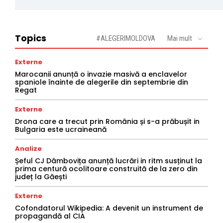
Topics
#ALEGERIMOLDOVA
Mai mult
Externe
Marocanii anunță o invazie masivă a enclavelor
spaniole înainte de alegerile din septembrie din
Regat
Externe
Drona care a trecut prin România și s-a prăbușit in
Bulgaria este ucraineană
Analize
Șeful CJ Dâmbovița anunță lucrări in ritm susținut la
prima centură ocolitoare construită de la zero din
județ la Găești
Externe
Cofondatorul Wikipedia: A devenit un instrument de
propagandă al CIA