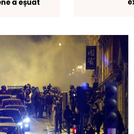
e
ene a eșuat