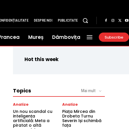
ONFIDENȚIALITATE
DESPRE NOI
PUBLICITATE
Vrancea
Mureș
Dâmbovița
Subscribe
Hot this week
Topics
Mai mult
Analize
Analize
Un nou scandal cu
Piața Mircea din
inteligența
Drobeta Turnu
artificială: Meta a
Severin își schimbă
piratat o altă
fața