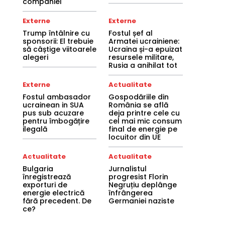
companiei
Externe
Externe
Trump întâlnire cu
Fostul șef al
sponsorii: El trebuie
Armatei ucrainiene:
să câștige viitoarele
Ucraina și-a epuizat
alegeri
resursele militare,
Rusia a anihilat tot
Externe
Actualitate
Fostul ambasador
Gospodăriile din
ucrainean in SUA
România se află
pus sub acuzare
deja printre cele cu
pentru îmbogățire
cel mai mic consum
ilegală
final de energie pe
locuitor din UE
Actualitate
Actualitate
Bulgaria
Jurnalistul
înregistrează
progresist Florin
exporturi de
Negruțiu deplânge
energie electrică
înfrângerea
fără precedent. De
Germaniei naziste
ce?