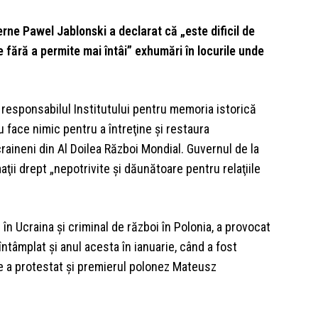
erne Pawel Jablonski a declarat că „este dificil de
 fără a permite mai întâi” exhumări în locurile unde
 responsabilul Institutului pentru memoria istorică
 face nimic pentru a întreţine şi restaura
aineni din Al Doilea Război Mondial. Guvernul de la
aţii drept „nepotrivite şi dăunătoare pentru relaţiile
în Ucraina şi criminal de război în Polonia, a provocat
întâmplat şi anul acesta în ianuarie, când a fost
re a protestat şi premierul polonez Mateusz