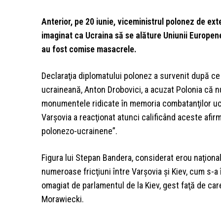
Anterior, pe 20 iunie, viceministrul polonez de ext
imaginat ca Ucraina să se alăture Uniunii Europene
au fost comise masacrele.
Declaraţia diplomatului polonez a survenit după ce
ucraineană, Anton Drobovici, a acuzat Polonia că nu
monumentele ridicate în memoria combatanţilor ucr
Varşovia a reacţionat atunci calificând aceste afirm
polonezo-ucrainene”.
Figura lui Stepan Bandera, considerat erou naţional 
numeroase fricţiuni între Varşovia şi Kiev, cum s-a 
omagiat de parlamentul de la Kiev, gest faţă de ca
Morawiecki.