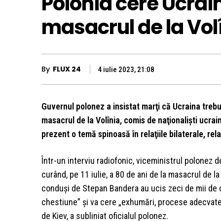
Polonia cere Ucrai
masacrul de la Vol
By
FLUX 24
4 iulie 2023, 21:08
Guvernul polonez a insistat marţi că Ucraina treb
masacrul de la Volînia, comis de naţionalişti ucrai
prezent o temă spinoasă în relaţiile bilaterale, r
Într-un interviu radiofonic, viceministrul polonez
curând, pe 11 iulie, a 80 de ani de la masacrul de la 
conduşi de Stepan Bandera au ucis zeci de mii de ci
chestiune” şi va cere „exhumări, procese adecvate”
de Kiev, a subliniat oficialul polonez.