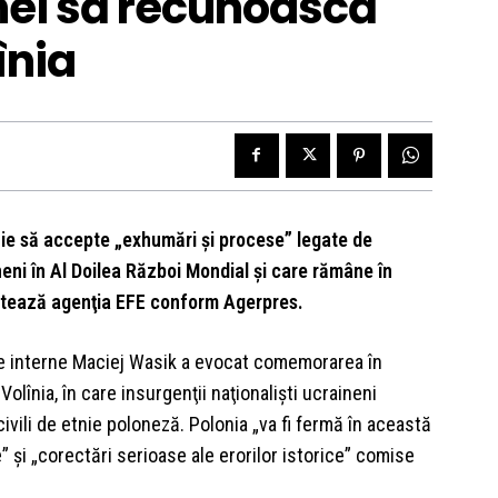
nei să recunoască
înia
uie să accepte „exhumări şi procese” legate de
neni în Al Doilea Război Mondial şi care rămâne în
elatează agenţia EFE conform Agerpres.
 de interne Maciej Wasik a evocat comemorarea în
Volînia, în care insurgenţii naţionalişti ucraineni
vili de etnie poloneză. Polonia „va fi fermă în această
 şi „corectări serioase ale erorilor istorice” comise