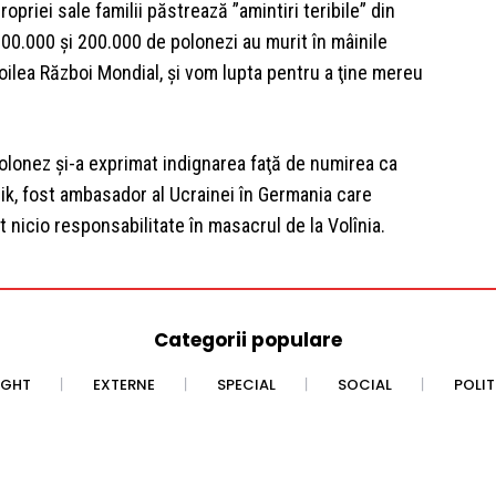
priei sale familii păstrează ”amintiri teribile” din
100.000 şi 200.000 de polonezi au murit în mâinile
 Doilea Război Mondial, şi vom lupta pentru a ţine mereu
olonez şi-a exprimat indignarea faţă de numirea ca
nik, fost ambasador al Ucrainei în Germania care
 nicio responsabilitate în masacrul de la Volînia.
Categorii populare
IGHT
EXTERNE
SPECIAL
SOCIAL
POLI