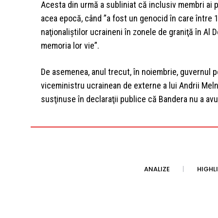
Acesta din urmă a subliniat că inclusiv membri ai pro
acea epocă, când ”a fost un genocid în care între 
naţionaliştilor ucraineni în zonele de graniţă în Al
memoria lor vie”.
De asemenea, anul trecut, în noiembrie, guvernul p
viceministru ucrainean de externe a lui Andrii Mel
susţinuse în declaraţii publice că Bandera nu a avut
ANALIZE
HIGHL