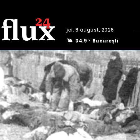
joi, 6 august, 2026
34.9
București
C