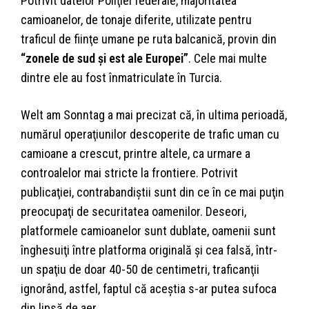
Potrivit datelor Poliţiei federale, majoritatea
camioanelor, de tonaje diferite, utilizate pentru
traficul de fiinţe umane pe ruta balcanică, provin din
“zonele de sud şi est ale Europei”
. Cele mai multe
dintre ele au fost înmatriculate în Turcia.
Welt am Sonntag a mai precizat că, în ultima perioadă,
numărul operaţiunilor descoperite de trafic uman cu
camioane a crescut, printre altele, ca urmare a
controalelor mai stricte la frontiere. Potrivit
publicaţiei, contrabandiştii sunt din ce în ce mai puţin
preocupaţi de securitatea oamenilor. Deseori,
platformele camioanelor sunt dublate, oamenii sunt
înghesuiţi între platforma originală şi cea falsă, într-
un spaţiu de doar 40-50 de centimetri, traficanţii
ignorând, astfel, faptul că aceştia s-ar putea sufoca
din lipsă de aer.