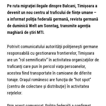
Pe ruta migraţiei ilegale dinspre Balcani, Timişoara a
devenit un nou centru al traficului de fiinţe umane –
a informat poliţia federală germană, revista germană
de duminică Welt am Sonntag, transmite agenția
maghiară de știri MTI.
Potrivit comunicatului autorităţii poliţieneşti germane
responsabilă cu gestionarea frontierelor, Timişoara
are un “rol semnificativ” în activitatea organizaţiilor de
traficanţi care pun în pericol viaţa persoanelor,
acestea fiind transportate în camioane de diferite
tonaje. Oraşul românesc are funcţia de “hot spot”
(centru de colectare şi distribuţie) în activitatea
reţelelor.
Prin acest comunicat, Poliţia federală a confirmat