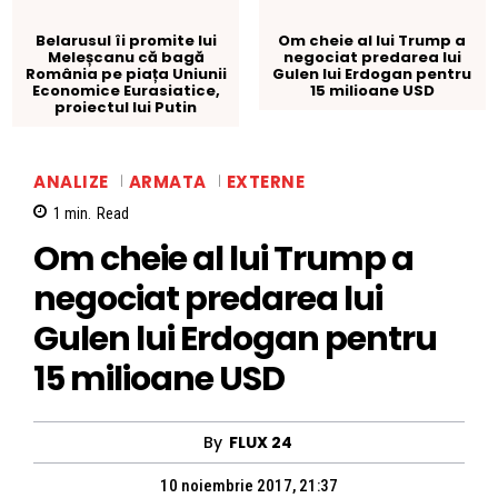
Belarusul îi promite lui
Om cheie al lui Trump a
Meleșcanu că bagă
negociat predarea lui
România pe piața Uniunii
Gulen lui Erdogan pentru
Economice Eurasiatice,
15 milioane USD
proiectul lui Putin