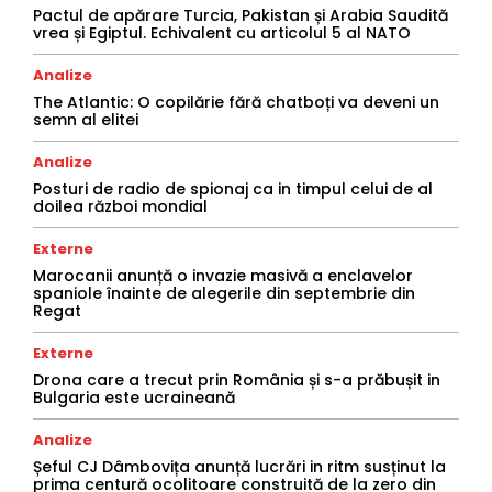
Pactul de apărare Turcia, Pakistan și Arabia Saudită
vrea și Egiptul. Echivalent cu articolul 5 al NATO
Analize
The Atlantic: O copilărie fără chatboți va deveni un
semn al elitei
Analize
Posturi de radio de spionaj ca in timpul celui de al
doilea război mondial
Externe
Marocanii anunță o invazie masivă a enclavelor
spaniole înainte de alegerile din septembrie din
Regat
Externe
Drona care a trecut prin România și s-a prăbușit in
Bulgaria este ucraineană
Analize
Șeful CJ Dâmbovița anunță lucrări in ritm susținut la
prima centură ocolitoare construită de la zero din