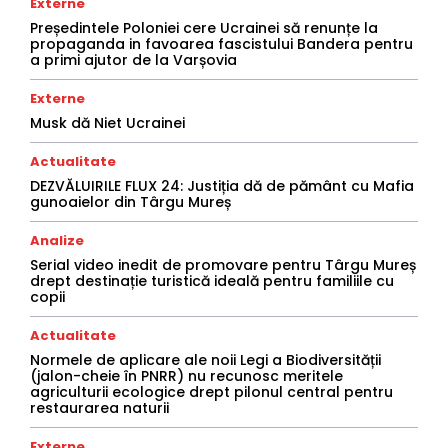
Externe
Președintele Poloniei cere Ucrainei să renunțe la
propaganda in favoarea fascistului Bandera pentru
a primi ajutor de la Varșovia
Externe
Musk dă Niet Ucrainei
Actualitate
DEZVĂLUIRILE FLUX 24: Justiția dă de pământ cu Mafia
gunoaielor din Târgu Mureș
Analize
Serial video inedit de promovare pentru Târgu Mureș
drept destinație turistică ideală pentru familiile cu
copii
Actualitate
Normele de aplicare ale noii Legi a Biodiversității
(jalon-cheie în PNRR) nu recunosc meritele
agriculturii ecologice drept pilonul central pentru
restaurarea naturii
Externe