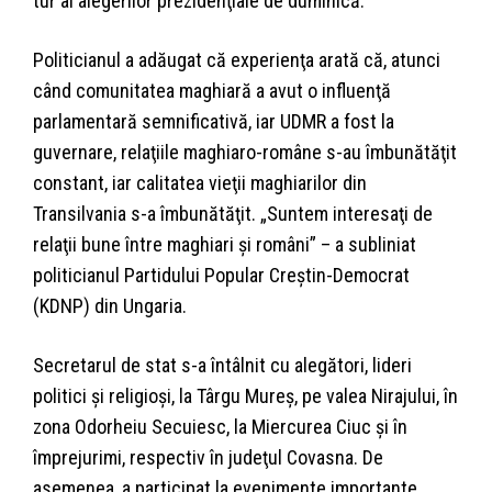
tur al alegerilor prezidenţiale de duminică.
Politicianul a adăugat că experienţa arată că, atunci
când comunitatea maghiară a avut o influenţă
parlamentară semnificativă, iar UDMR a fost la
guvernare, relaţiile maghiaro-române s-au îmbunătăţit
constant, iar calitatea vieţii maghiarilor din
Transilvania s-a îmbunătăţit. „Suntem interesaţi de
relaţii bune între maghiari şi români” – a subliniat
politicianul Partidului Popular Creştin-Democrat
(KDNP) din Ungaria.
Secretarul de stat s-a întâlnit cu alegători, lideri
politici şi religioşi, la Târgu Mureş, pe valea Nirajului, în
zona Odorheiu Secuiesc, la Miercurea Ciuc şi în
împrejurimi, respectiv în judeţul Covasna. De
asemenea, a participat la evenimente importante