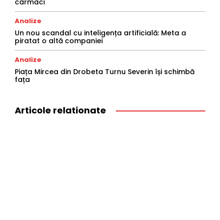
cârmaci
Analize
Un nou scandal cu inteligența artificială: Meta a
piratat o altă companiei
Analize
Piața Mircea din Drobeta Turnu Severin își schimbă
fața
Articole relationate