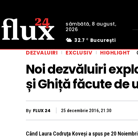
sâmbătă, 8 august,
2026
32.7
București
C
DEZVALUIRI
EXCLUSIV
HIGHLIGHT
Noi dezvăluiri exp
și Ghiță făcute de 
By
FLUX 24
25 decembrie 2016, 21:30
Când Laura Codruţa Koveşi a spus pe 20 Noiembri