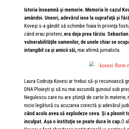
Istoria înseamnă şi memorie. Memoria în cazul Kove
amândoi. Uneori, adevărul iese la suprafaţă şi fără
Koveşi s-a gândit să schimbe foaia în privinţa fost
când erau prieteni,
era deja prea târziu
.
Sebastian 
vulnerabilităţile oamenilor, de unele chiar se ocup
intangibil ca şi amicii săi,
mai afirmă jurnalista.
Laura Codruţa Kovesi ar trebui să-şi recunoască greş
DNA Ploieşti şi să nu mai ascundă gunoiul sub pre
Negulescu care nu are ştiinţă de carte în materie, n
nicio legătură cu acuzarea corectă şi adevărul judi
când acolo avea să explodeze ceva. Şi a plesnit t
inculpat. Aşa o instituţie se poate duce în cap.
O a