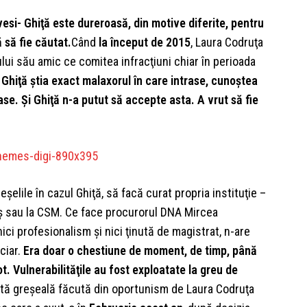
si- Ghiţă este dureroasă, din motive diferite, pentru
 să fie căutat.
Când
la început de 2015
, Laura Codruţa
ului său amic ce comitea infracţiuni chiar în perioada
Ghiţă ştia exact malaxorul în care intrase, cunoştea
ase. Şi Ghiţă n-a putut să accepte asta. A vrut să fie
elile în cazul Ghiţă, să facă curat propria instituţie –
ş sau la CSM. Ce face procurorul DNA Mircea
ici profesionalism şi nici ţinută de magistrat, n-are
ciar.
Era doar o chestiune de moment, de timp, până
ot.
Vulnerabilităţile au fost exploatate la greu de
ltă greşeală făcută din oportunism de Laura Codruţa