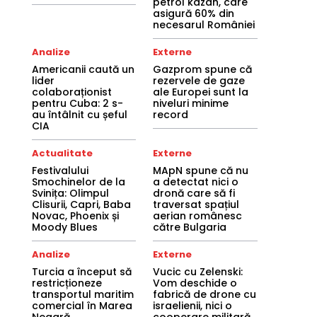
petrol kazah, care
asigură 60% din
necesarul României
Analize
Externe
Americanii caută un
Gazprom spune că
lider
rezervele de gaze
colaboraționist
ale Europei sunt la
pentru Cuba: 2 s-
niveluri minime
au întâlnit cu șeful
record
CIA
Actualitate
Externe
Festivalului
MApN spune că nu
Smochinelor de la
a detectat nici o
Svinița: Olimpul
dronă care să fi
Clisurii, Capri, Baba
traversat spațiul
Novac, Phoenix și
aerian românesc
Moody Blues
către Bulgaria
Analize
Externe
Turcia a început să
Vucic cu Zelenski:
restricționeze
Vom deschide o
transportul maritim
fabrică de drone cu
comercial în Marea
israelienii, nici o