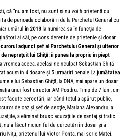
şti, că “nu am fost, nu sunt şi nu voi fi prietenă cu
ita de perioada colaborării de la Parchetul General cu
chiar umărul
în 2013
la numirea sa în funcţia de
inători ai săi, pe considerente de prietenie şi dosar
curorul adjunct şef al Parchetului General şi ulterior
de nepreţuit lui Ghiţă: îi punea la propriu în piept
La vremea aceea, acelaşi neinculpat Sebastian Ghiţă
zat acum în 4 dosare şi 5 urmăriri penale.La
jumătatea
 numele lui Sebastian Ghiţă, la DNA, mai apare un dosar
amaţia unui fost director AM Posdru. Timp de 7 luni, din
t făcute cercetări, iar când totul a apărut public,
curor de caz şi şef de secţie, Mariana Alexandru, a
ţiile, a eliminat brusc acuzaţiile de şantaj şi trafic
nu a făcut niciun fel de cercetări în dosar şi a
u Niţu, prietenul lui Victor Ponta, mai scrie Matei.