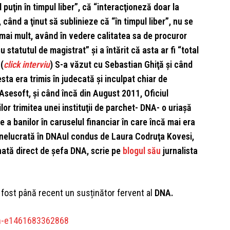
 puţin în timpul liber”, că “interacţioneză doar la
e”, când a ţinut să sublinieze că “în timpul liber”, nu se
i, mai mult, având în vedere calitatea sa de procuror
statutul de magistrat” şi a întărit că asta ar fi “total
(
click interviu
) S-a văzut cu Sebastian Ghiţă şi când
esta era trimis în judecată şi inculpat chiar de
Asesoft, şi când încă din August 2011, Oficiul
or trimitea unei instituţii de parchet- DNA- o uriaşă
e a banilor în caruselul financiar în care încă mai era
, nelucrată în DNAul condus de Laura Codruţa Kovesi,
onată direct de şefa DNA, scrie pe
blogul său
jurnalista
fost până recent un susținător fervent al
DNA.