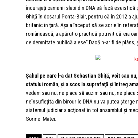
încurajaţi oamenii slabi din DNA să facă eseistică 
Ghiţă în dosarul Ponta-Blair, pentru că în 2012 a aj
britanic în ţară. Aşa a început să se scrie în referate
românească, a apărut o practică potrivit căreia oam
de demnitate publică alese”.Dacă n-ar fi de plâns, şi
Şahul pe care l-a dat Sebastian Ghiţă, voit sau nu, a
statului român, şi a scos la suprafaţă şi întreg amat
vedem sau nu, ne place să auzim sau nu, ne place s
neînsufleţită din birourile DNA nu va putea şterge 
sistemul judiciar a acţionat în tot ansamblul şi me
Sorinei Matei.