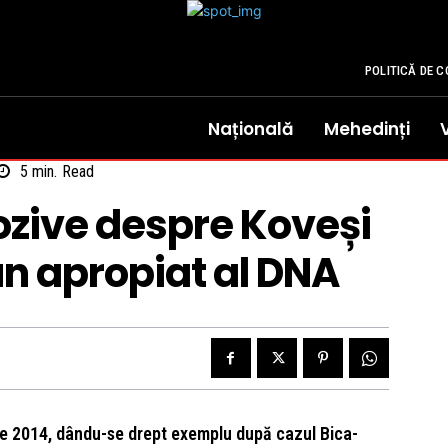
POLITICĂ DE C
Națională
Mehedinți
5
min.
Read
lozive despre Koveși
un apropiat al DNA
e 2014, dându-se drept exemplu după cazul Bica-