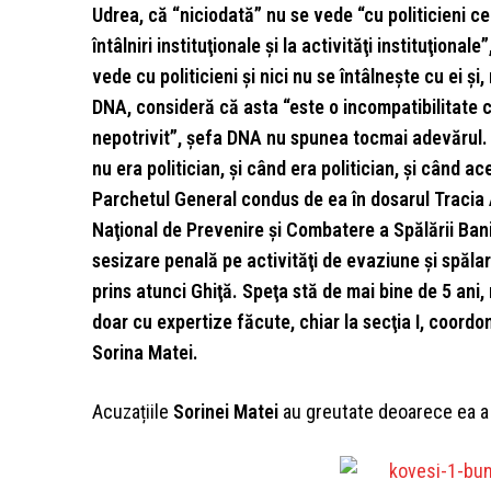
Udrea, că “niciodată” nu se vede “cu politicieni cel
întâlniri instituţionale şi la activităţi instituţional
vede cu politicieni şi nici nu se întâlneşte cu ei ş
DNA, consideră că asta “este o incompatibilitate cu 
nepotrivit”, şefa DNA nu spunea tocmai adevărul. 
nu era politician, şi când era politician, şi când ac
Parchetul General condus de ea în dosarul Tracia 
Naţional de Prevenire şi Combatere a Spălării Banil
sesizare penală pe activităţi de evaziune şi spălar
prins atunci Ghiţă. Speţa stă de mai bine de 5 ani
doar cu expertize făcute, chiar la secţia I, coord
Sorina Matei.
Acuzațiile
Sorinei Matei
au greutate deoarece ea a 