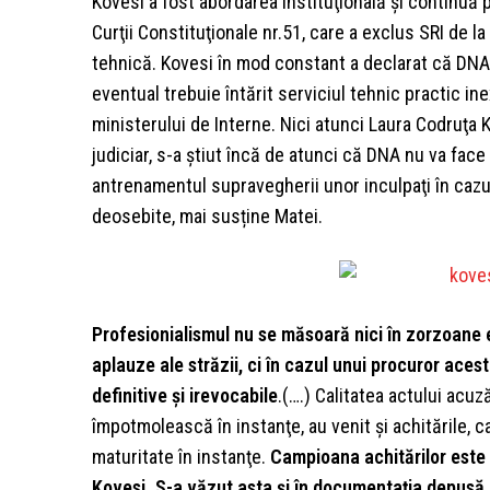
Kovesi a fost abordarea instituţională şi continuă 
Curţii Constituţionale nr.51, care a exclus SRI de
tehnică. Kovesi în mod constant a declarat că DNA
eventual trebuie întărit serviciul tehnic practic in
ministerului de Interne. Nici atunci Laura Codruţa 
judiciar, s-a ştiut încă de atunci că DNA nu va face 
antrenamentul supravegherii unor inculpaţi în cazur
deosebite, mai susține Matei.
Profesionialismul nu se măsoară nici în zorzoane ef
aplauze ale străzii, ci în cazul unui procuror ace
definitive şi irevocabile
.(….) Calitatea actului acu
împotmolească în instanţe, au venit şi achitările, 
maturitate în instanţe.
Campioana achitărilor este 
Kovesi. S-a văzut asta şi în documentaţia depusă