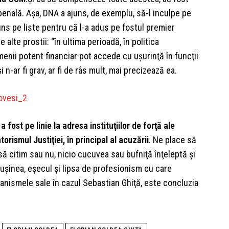
penală. Aşa, DNA a ajuns, de exemplu, să-l inculpe pe
uns pe liste pentru că l-a adus pe fostul premier
 alte prostii: “în ultima perioadă, în politica
enii potent financiar pot accede cu uşurinţă în funcţii
 n-ar fi grav, ar fi de râs mult, mai precizează ea.
 fost pe linie la adresa instituţiilor de forţă ale
orismul Justiţiei, în principal al acuzării
. Ne place să
ă citim sau nu, nicio cucuvea sau bufniţă înţeleptă şi
ruşinea, eşecul şi lipsa de profesionism cu care
canismele sale în cazul Sebastian Ghiţă, este concluzia