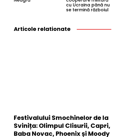
Neagră
cooperare militară
cu Ucraina până nu
se termină războiul
Articole relationate
Festivalului Smochinelor de la
Svinița: Olimpul Clisurii, Capri,
Baba Novac, Phoenix și Moody