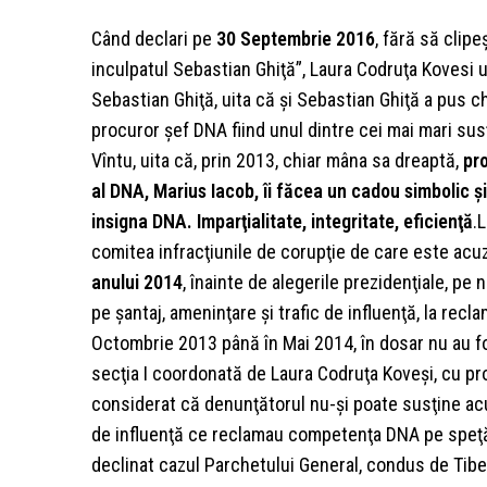
Când declari pe
30 Septembrie 2016
, fără să clipe
inculpatul Sebastian Ghiţă”, Laura Codruţa Kovesi u
Sebastian Ghiţă, uita că şi Sebastian Ghiţă a pus 
procuror şef DNA fiind unul dintre cei mai mari susţ
Vîntu, uita că, prin 2013, chiar mâna sa dreaptă,
pro
al DNA,
Marius Iacob, îi făcea un cadou simbolic şi 
insigna DNA. Imparţialitate, integritate, eficienţă
.
comitea infracţiunile de corupţie de care este acu
anului 2014
, înainte de alegerile prezidenţiale, pe
pe şantaj, ameninţare şi trafic de influenţă, la recl
Octombrie 2013 până în Mai 2014, în dosar nu au fos
secţia I coordonată de Laura Codruţa Koveşi, cu pro
considerat că denunţătorul nu-şi poate susţine acuza
de influenţă ce reclamau competenţa DNA pe speţă, 
declinat cazul Parchetului General, condus de Tiberi