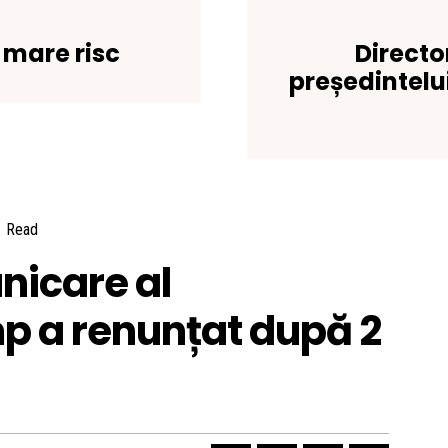
 mare risc
Directo
președintelu