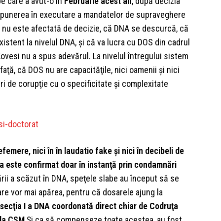
pe care a avut-o în
Februarie acest an
, după decizia
 la punerea în executare a mandatelor de supraveghere
 nu este afectată de decizie, că DNA se descurcă, că
existent la nivelul DNA, şi că va lucra cu DOS din cadrul
Kovesi nu a spus adevărul. La nivelul întregului sistem
faţă, că DOS nu are capacităţile, nici oamenii şi nici
i de corupţie cu o specificitate şi complexitate
emere, nici în în laudatio fake şi nici în decibeli de
sta este confirmat doar în instanţă prin condamnări
zării a scăzut în DNA, speţele slabe au început să se
care vor mai apărea, pentru că dosarele ajung la
secţia I a DNA coordonată direct chiar de Codruţa
 la CSM
.Şi ca să compenseze toate acestea, au fost