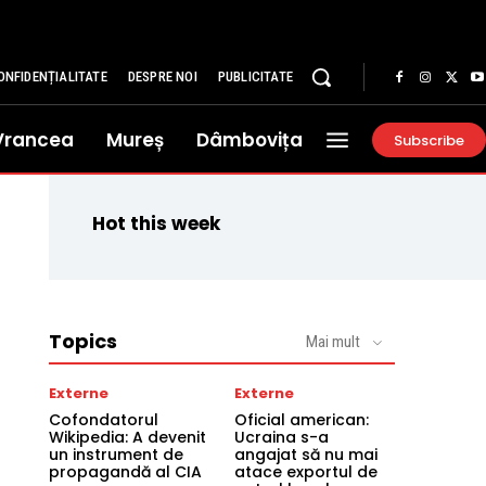
ONFIDENȚIALITATE
DESPRE NOI
PUBLICITATE
Vrancea
Mureș
Dâmbovița
Subscribe
Hot this week
Topics
Mai mult
Externe
Externe
Cofondatorul
Oficial american:
Wikipedia: A devenit
Ucraina s-a
un instrument de
angajat să nu mai
propagandă al CIA
atace exportul de