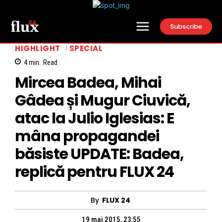
Subscribe
HIGHLIGHT
SPECIAL
4
min.
Read
Mircea Badea, Mihai
Gâdea și Mugur Ciuvică,
atac la Julio Iglesias: E
mâna propagandei
băsiste UPDATE: Badea,
replică pentru FLUX 24
By
FLUX 24
19 mai 2015, 23:55