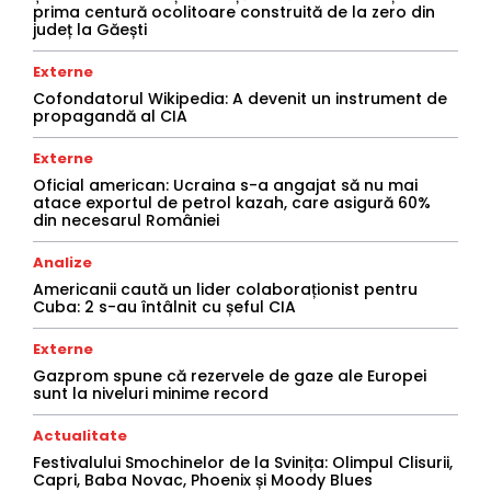
prima centură ocolitoare construită de la zero din
județ la Găești
Externe
Cofondatorul Wikipedia: A devenit un instrument de
propagandă al CIA
Externe
Oficial american: Ucraina s-a angajat să nu mai
atace exportul de petrol kazah, care asigură 60%
din necesarul României
Analize
Americanii caută un lider colaboraționist pentru
Cuba: 2 s-au întâlnit cu șeful CIA
Externe
Gazprom spune că rezervele de gaze ale Europei
sunt la niveluri minime record
Actualitate
Festivalului Smochinelor de la Svinița: Olimpul Clisurii,
Capri, Baba Novac, Phoenix și Moody Blues