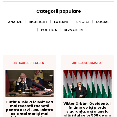
Categorii populare
ANALIZE
HIGHLIGHT
EXTERNE
SPECIAL
SOCIAL
POLITICA
DEZVALUIRI
ARTICOLUL PRECEDENT
ARTICOLUL URMĂTOR
Putin: Rusia a folosit cea
Viktor Orbán: Occidentul,
mai recentă rachetă
în timp ce îşi pierde
pentru a lovi „unul dintre
siguranţa, a şi ajuns la
cele mai mari și mai
sfârşitul celor 500 de ani