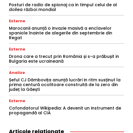
Posturi de radio de spionaj ca in timpul celui de al
doilea război mondial
Externe
Marocanii anunță o invazie masivă a enclavelor
spaniole înainte de alegerile din septembrie din
Regat
Externe
Drona care a trecut prin România și s-a prăbușit in
Bulgaria este ucraineană
Analize
Șeful CJ Dâmbovița anunță lucrări in ritm susținut la
prima centură ocolitoare construită de la zero din
județ la Găești
Externe
Cofondatorul Wikipedia: A devenit un instrument de
propagandă al CIA
Articole relationate