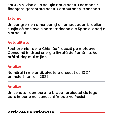
FNGCIMM vine cu o soluție nouă pentru companii:
finanțare garantată pentru carburant și transport
Externe
Un congremen american și un ambasador israelian
susțin că enclavele nord-africane ale Spaniei aparțin
Marocului
Actualitate
Fost premier de la Chișinău îi acuză pe moldoveni:
Consumă in draci energia livrată de România. Au
arătat degetul mijlociu
Analize
Numărul firmelor dizolvate a crescut cu 13% în
primele 6 luni din 2026
Analize
Un senator democrat a blocat proiectul de lege
care impune noi sancțiuni împotriva Rusiei
Articole relationate