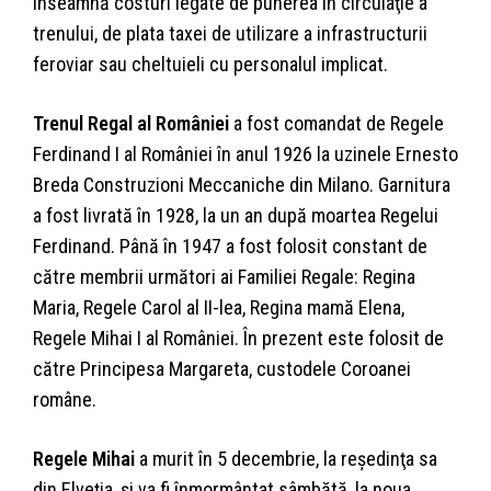
înseamnă costuri legate de punerea în circulaţie a
trenului, de plata taxei de utilizare a infrastructurii
feroviar sau cheltuieli cu personalul implicat.
Trenul Regal al României
a fost comandat de Regele
Ferdinand I al României în anul 1926 la uzinele Ernesto
Breda Construzioni Meccaniche din Milano. Garnitura
a fost livrată în 1928, la un an după moartea Regelui
Ferdinand. Până în 1947 a fost folosit constant de
către membrii următori ai Familiei Regale: Regina
Maria, Regele Carol al II-lea, Regina mamă Elena,
Regele Mihai I al României. În prezent este folosit de
către Principesa Margareta, custodele Coroanei
române.
Regele Mihai
a murit în 5 decembrie, la reşedinţa sa
din Elveţia, şi va fi înmormântat sâmbătă, la noua