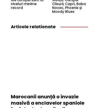
ale Europei sunt la
Svinița: Olimpul
niveluri minime
Clisurii, Capri, Baba
record
Novac, Phoenix și
Moody Blues
Articole relationate
Marocanii anunță o invazie
masivă a enclavelor spaniole