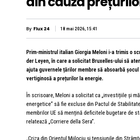
din cauza prețurilo
By
Flux 24
18 mai 2026, 15:41
Prim-ministrul italian Giorgia Meloni i-a trimis o 
der Leyen, în care a solicitat Bruxelles-ului să ate
ajuta guvernele țărilor membre să absoarbă șocul 
vertiginosă a prețurilor la energie.
În scrisoare, Meloni a solicitat ca „investițiile și
energetice” să fie excluse din Pactul de Stabilitat
membrilor UE să mențină deficitele bugetare de sta
relatează „Corriere della Sera”.
„Criza din Orientul Mijlociu și tensiunile din Strâ