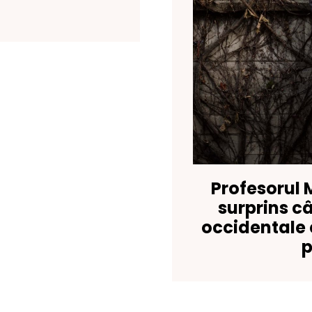
Profesorul 
surprins câ
occidentale c
p