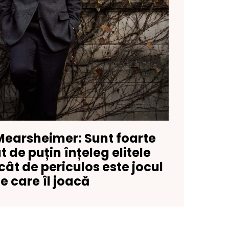
Mearsheimer: Sunt foarte
t de puțin înțeleg elitele
ât de periculos este jocul
e care îl joacă