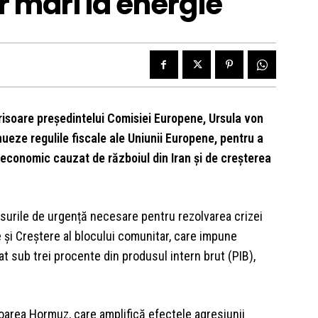
r mari la energie
scrisoare președintelui Comisiei Europene, Ursula von
nueze regulile fiscale ale Uniunii Europene, pentru a
economic cauzat de războiul din Iran și de creșterea
 măsurile de urgență necesare pentru rezolvarea crizei
e și Creștere al blocului comunitar, care impune
t sub trei procente din produsul intern brut (PIB),
mtoarea Hormuz, care amplifică efectele agresiunii