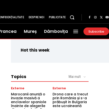
ONFIDENȚIALITATE
DESPRE NOI
PUBLICITATE
Vrancea
Mureș
Dâmbovița
Subscribe
Hot this week
Topics
Mai mult
Externe
Externe
Marocanii anunță o
Drona care a trecut
invazie masivă a
prin România și s-a
enclavelor spaniole
prăbușit in Bulgaria
înainte de alegerile
este ucraineană