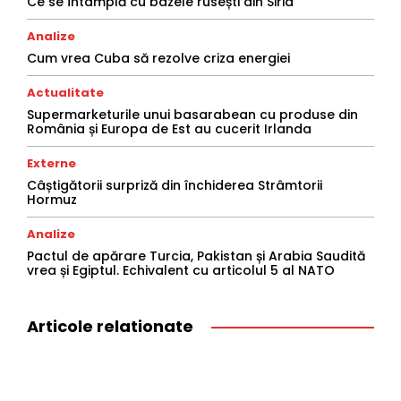
Ce se întâmplă cu bazele rusești din Siria
Analize
Cum vrea Cuba să rezolve criza energiei
Actualitate
Supermarketurile unui basarabean cu produse din
România și Europa de Est au cucerit Irlanda
Externe
Câștigătorii surpriză din închiderea Strâmtorii
Hormuz
Analize
Pactul de apărare Turcia, Pakistan și Arabia Saudită
vrea și Egiptul. Echivalent cu articolul 5 al NATO
Articole relationate