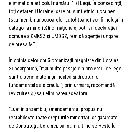
eliminat din articolul numărul 1 al Legii. În consecinţă,
toţi cetăţenii Ucrainei care nu sunt etnici ucraineni
(sau membri ai popoarelor autohtoane) vor fi incluşi în
categoria minorităţilor naţionale, potrivit declaraţiei
comune a KMKSZ şi UMDSZ, remisă agenţiei ungare
de presă MTI.
În opinia celor două organizaţii maghiare din Ucraina
Subcarpatică, “mai multe pasaje din proiectul de lege
sunt discriminatorii şi încalcă şi drepturile
fundamentale ale omului”, prin urmare, recomandă
revizuirea şi/sau eliminarea acestora.
“Luat în ansamblu, amendamentul propus nu
restabileşte toate drepturile minorităţilor garantate
de Constituţia Ucrainei, ba mai mult, nu serveşte la