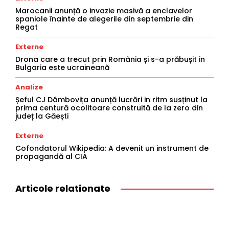
Marocanii anunță o invazie masivă a enclavelor
spaniole înainte de alegerile din septembrie din
Regat
Externe
Drona care a trecut prin România și s-a prăbușit in
Bulgaria este ucraineană
Analize
Șeful CJ Dâmbovița anunță lucrări in ritm susținut la
prima centură ocolitoare construită de la zero din
județ la Găești
Externe
Cofondatorul Wikipedia: A devenit un instrument de
propagandă al CIA
Articole relationate