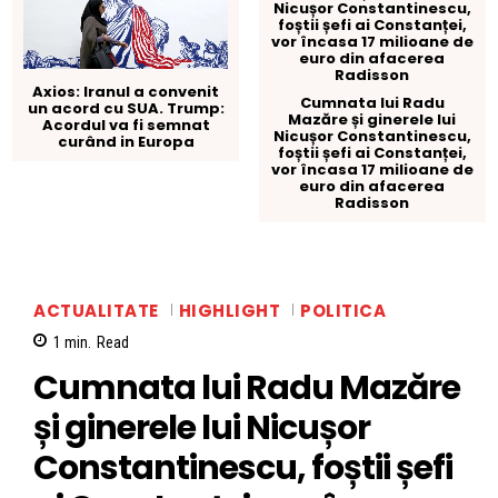
Axios: Iranul a convenit
Cumnata lui Radu
un acord cu SUA. Trump:
Mazăre și ginerele lui
Acordul va fi semnat
Nicușor Constantinescu,
curând in Europa
foștii șefi ai Constanței,
vor încasa 17 milioane de
euro din afacerea
Radisson