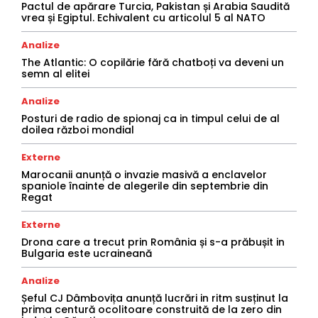
Pactul de apărare Turcia, Pakistan și Arabia Saudită
vrea și Egiptul. Echivalent cu articolul 5 al NATO
Analize
The Atlantic: O copilărie fără chatboți va deveni un
semn al elitei
Analize
Posturi de radio de spionaj ca in timpul celui de al
doilea război mondial
Externe
Marocanii anunță o invazie masivă a enclavelor
spaniole înainte de alegerile din septembrie din
Regat
Externe
Drona care a trecut prin România și s-a prăbușit in
Bulgaria este ucraineană
Analize
Șeful CJ Dâmbovița anunță lucrări in ritm susținut la
prima centură ocolitoare construită de la zero din