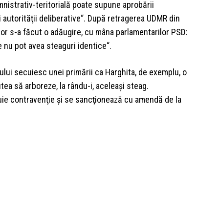
mnistrativ-teritorială poate supune aprobării
i autorităţii deliberative“. După retragerea UDMR din
ilor s-a făcut o adăugire, cu mâna parlamentarilor PSD:
e nu pot avea steaguri identice“.
ului secuiesc unei primării ca Harghita, de exemplu, o
utea să arboreze, la rându-i, aceleaşi steag.
uie contravenţie şi se sancţionează cu amendă de la