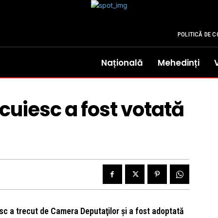
POLITICĂ DE C
Națională
Mehedinți
cuiesc a fost votată
c a trecut de Camera Deputaţilor şi a fost adoptată