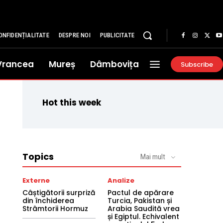
ONFIDENȚIALITATE
DESPRE NOI
PUBLICITATE
Vrancea
Mureș
Dâmbovița
Subscribe
Hot this week
Topics
Mai mult
Externe
Analize
Câștigătorii surpriză
Pactul de apărare
din închiderea
Turcia, Pakistan și
Strâmtorii Hormuz
Arabia Saudită vrea
și Egiptul. Echivalent