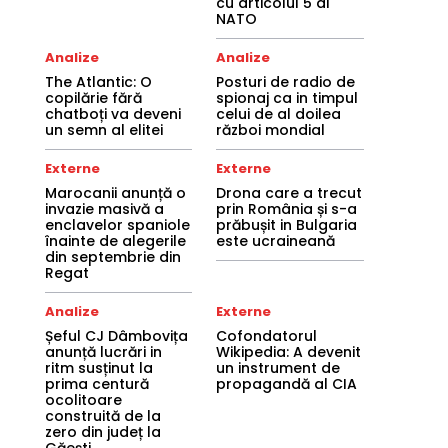
cu articolul 5 al
NATO
Analize
Analize
The Atlantic: O
Posturi de radio de
copilărie fără
spionaj ca in timpul
chatboți va deveni
celui de al doilea
un semn al elitei
război mondial
Externe
Externe
Marocanii anunță o
Drona care a trecut
invazie masivă a
prin România și s-a
enclavelor spaniole
prăbușit in Bulgaria
înainte de alegerile
este ucraineană
din septembrie din
Regat
Analize
Externe
Șeful CJ Dâmbovița
Cofondatorul
anunță lucrări in
Wikipedia: A devenit
ritm susținut la
un instrument de
prima centură
propagandă al CIA
ocolitoare
construită de la
zero din județ la