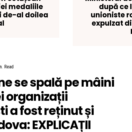
ei medaliile
după ce l
i de-al doilea
unioniste r
al
expulzat di