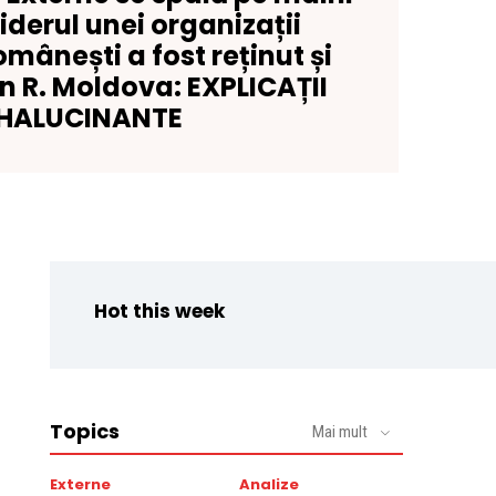
iderul unei organizații
omânești a fost reținut și
n R. Moldova: EXPLICAȚII
HALUCINANTE