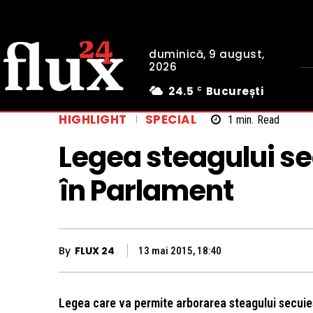
duminică, 9 august,
2026
24.5
București
C
HIGHLIGHT
SPECIAL
1
min.
Read
Legea steagului se
în Parlament
By
FLUX 24
13 mai 2015, 18:40
Legea care va permite arborarea steagului secuies