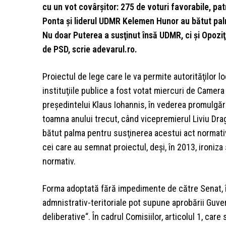
cu un vot covârşitor: 275 de voturi favorabile, pat
Ponta şi liderul UDMR Kelemen Hunor au bătut palm
Nu doar Puterea a susţinut însă UDMR, ci şi Opoziţia
de PSD, scrie adevarul.ro.
Proiectul de lege care le va permite autorităţilor 
instituţiile publice a fost votat miercuri de Came
preşedintelui Klaus Iohannis, în vederea promulgăr
toamna anului trecut, când vicepremierul Liviu Dr
bătut palma pentru susţinerea acestui act normativ
cei care au semnat proiectul, deşi, în 2013, ironiza 
normativ.
Forma adoptată fără impedimente de către Senat, în
admnistrativ-teritoriale pot supune aprobării Guvernu
deliberative“. În cadrul Comisiilor, articolul 1, care