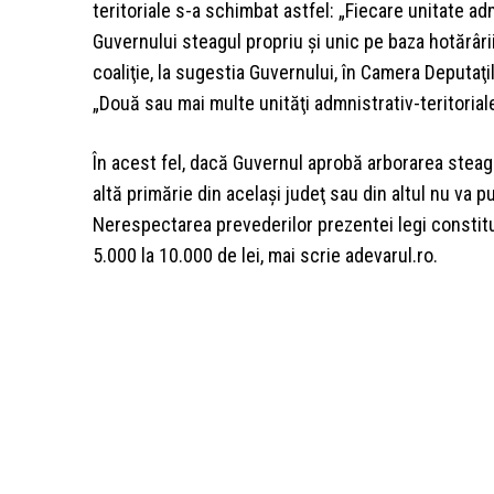
teritoriale s-a schimbat astfel: „Fiecare unitate ad
Guvernului steagul propriu şi unic pe baza hotărâri
coaliţie, la sugestia Guvernului, în Camera Deputaţ
„Două sau mai multe unităţi admnistrativ-teritorial
În acest fel, dacă Guvernul aprobă arborarea steag
altă primărie din acelaşi judeţ sau din altul nu va p
Nerespectarea prevederilor prezentei legi constit
5.000 la 10.000 de lei, mai scrie adevarul.ro.