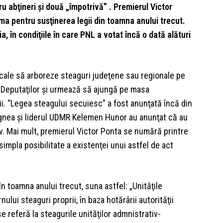
ru abţineri şi două „împotrivă” . Premierul Victor
a pentru susţinerea legii din toamna anului trecut.
, în condiţiile în care PNL a votat încă o dată alături
locale să arboreze steaguri judeţene sau regionale pe
ra Deputaţilor şi urmează să ajungă pe masa
ii. “Legea steagului secuiesc” a fost anunţată încă din
agnea şi liderul UDMR Kelemen Hunor au anunţat că au
. Mai mult, premierul Victor Ponta se numără printre
simpla posibilitate a existenţei unui astfel de act
 toamna anului trecut, suna astfel: „Unităţile
lui steaguri proprii, în baza hotărârii autorităţii
 se referă la steagurile unităţilor admnistrativ-