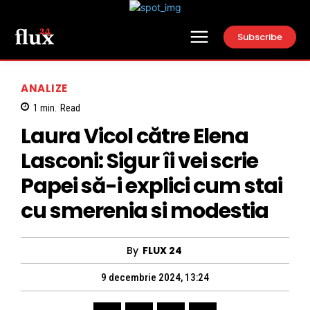
Subscribe
ANALIZE
1
min.
Read
Laura Vicol către Elena
Lasconi: Sigur îi vei scrie
Papei să-i explici cum stai
cu smerenia si modestia
By
FLUX 24
9 decembrie 2024, 13:24