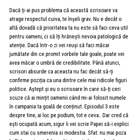
Dacă ți-ai pus problema că această scrisoare va
atrage respectul cuiva, te înșeli grav. Nu e decât o
altă dovadă că prioritatea ta nu este să faci ceva util
pentru oameni, ci să îți hrănești nevoia patologică de
atenție. Dacă într-o zi vei reuși să faci măcar
jumătate din ce promit vorbele tale goale, poate vei
avea măcar o umbră de credibilitate. Până atunci,
scrisori absurde ca aceasta nu fac decât să-ți
confirme poziția ca una dintre cele mai ridicole figuri
politice. Aștept și eu o scrisoare în care să-ți ceri
scuze că ai mințit oamenii când mi-ai folosit numele
în campania ta goală de conținut. Episodul 3 este
despre tine, ai loc pe podium, tot e ceva.. Dar cred că
ești ocupată acum, sigur îi vei scrie Papei să-i explici
cum stai cu smerenia si modestia. Sfat: nu mai poza