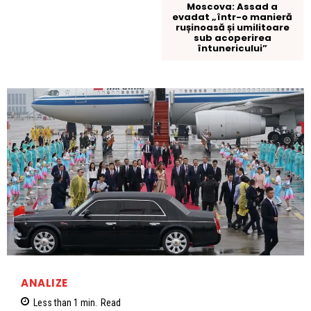
Moscova: Assad a
evadat „într-o manieră
rușinoasă și umilitoare
sub acoperirea
întunericului”