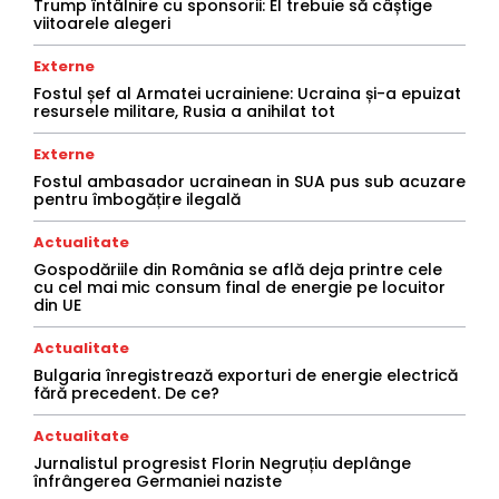
Trump întâlnire cu sponsorii: El trebuie să câștige
viitoarele alegeri
Externe
Fostul șef al Armatei ucrainiene: Ucraina și-a epuizat
resursele militare, Rusia a anihilat tot
Externe
Fostul ambasador ucrainean in SUA pus sub acuzare
pentru îmbogățire ilegală
Actualitate
Gospodăriile din România se află deja printre cele
cu cel mai mic consum final de energie pe locuitor
din UE
Actualitate
Bulgaria înregistrează exporturi de energie electrică
fără precedent. De ce?
Actualitate
Jurnalistul progresist Florin Negruțiu deplânge
înfrângerea Germaniei naziste