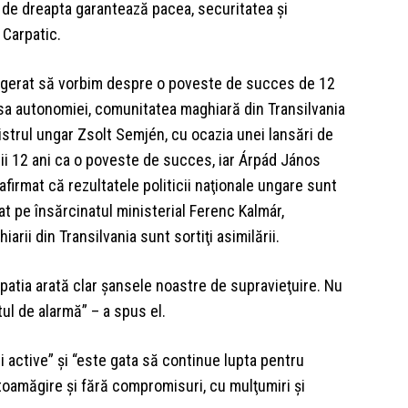
ei de dreapta garantează pacea, securitatea şi
l Carpatic.
agerat să vorbim despre o poveste de succes de 12
lipsa autonomiei, comunitatea maghiară din Transilvania
nistrul ungar Zsolt Semjén, cu ocazia unei lansări de
imii 12 ani ca o poveste de succes, iar Árpád János
 afirmat că rezultatele politicii naţionale ungare sunt
t pe însărcinatul ministerial Ferenc Kalmár,
arii din Transilvania sunt sortiţi asimilării.
patia arată clar şansele noastre de supravieţuire. Nu
tul de alarmă” – a spus el.
i active” şi “este gata să continue lupta pentru
toamăgire şi fără compromisuri, cu mulţumiri şi