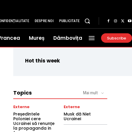
ONFIDENȚIALITATE
DESPRE NOI
PUBLICITATE
Vrancea
Mureș
Dâmbovița
Subscribe
Hot this week
Topics
Mai mult
Externe
Externe
Președintele
Musk dă Niet
Poloniei cere
Ucrainei
Ucrainei să renunțe
la propaganda in