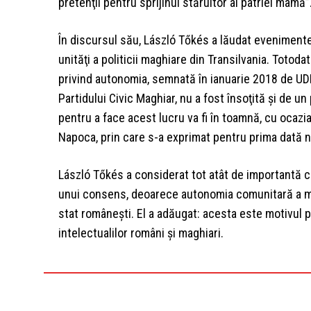
pretenţii pentru sprijinul stăruitor al patriei mamă”
În discursul său, László Tőkés a lăudat evenimentele
unităţi a politicii maghiare din Transilvania. Totoda
privind autonomia, semnată în ianuarie 2018 de UDM
Partidului Civic Maghiar, nu a fost însoţită şi de un
pentru a face acest lucru va fi în toamnă, cu ocazia 
Napoca, prin care s-a exprimat pentru prima dată n
László Tőkés a considerat tot atât de importantă 
unui consens, deoarece autonomia comunitară a magh
stat româneşti. El a adăugat: acesta este motivul 
intelectualilor români şi maghiari.