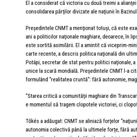
El a considerat că victoria cu două treimi a alianţ
consolidarea părţilor divizate ale naţiunii în Bazinu
Preşedintele CNMT a menţionat totuşi, că este ex
ani a politicilor naţionale maghiare, deoarece, în 
este sortită asimilării. El a amintit că viceprim-mi
carte recente, a descris politica naţională din ult
Potápi, secretar de stat pentru politici naţionale, a
unice la scară mondială. Preşedintele CNMT l-a cita
formulând “realitatea cruntă”: fără autonomie, maghi
“Starea critică a comunităţii maghiare din Transcar
e momentul să tragem clopotele victoriei, ci clopo
Tőkés a adăugat: CNMT se aliniază forţelor “naţiuni
autonomia colectivă până la ultimele forţe, fără au