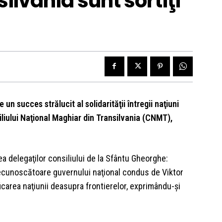
ilvania sunt sortiţi
un succes strălucit al solidarităţii întregii naţiuni
iului Naţional Maghiar din Transilvania (CNMT),
ea delegaţilor consiliului de la Sfântu Gheorghe:
recunoscătoare guvernului naţional condus de Viktor
icarea naţiunii deasupra frontierelor, exprimându-şi