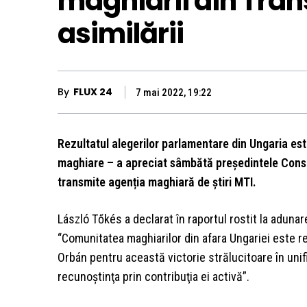
maghiarii din Trans
asimilării
By
FLUX 24
7 mai 2022, 19:22
Rezultatul alegerilor parlamentare din Ungaria este 
maghiare – a apreciat sâmbătă preşedintele Consil
transmite agenția maghiară de știri MTI.
László Tőkés a declarat în raportul rostit la adunar
“Comunitatea maghiarilor din afara Ungariei este 
Orbán pentru această victorie strălucitoare în unif
recunoştinţa prin contribuţia ei activă”.