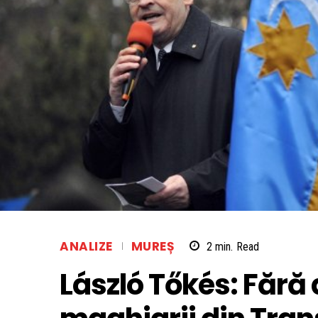
ANALIZE
MUREȘ
2
min.
Read
László Tőkés: Fără