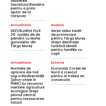
favoarea
fascistului Bandera
pentru a primi
ajutor de la
Varșovia
Actualitate
Analize
DEZVĂLUIRILE FLUX
Serial video inedit
24: Justiția dă de
de promovare
pământ cu Mafia
pentru Târgu Mureș
gunoaielor din
drept destinație
Târgu Mureș
turistică ideală
pentru familiile cu
copii
Actualitate
Externe
Normele de
Economia Coreei de
aplicare ale noii
Nord a crescut
Legi a Biodiversității
pentru al treilea an
(jalon-cheie în
consecutiv
PNRR) nu recunosc
meritele agriculturii
ecologice drept
pilonul central
pentru restaurarea
naturii