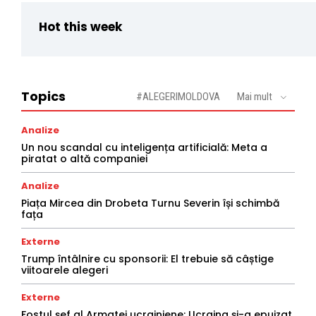
Hot this week
Topics
#ALEGERIMOLDOVA
Mai mult
Analize
Un nou scandal cu inteligența artificială: Meta a
piratat o altă companiei
Analize
Piața Mircea din Drobeta Turnu Severin își schimbă
fața
Externe
Trump întâlnire cu sponsorii: El trebuie să câștige
viitoarele alegeri
Externe
Fostul șef al Armatei ucrainiene: Ucraina și-a epuizat