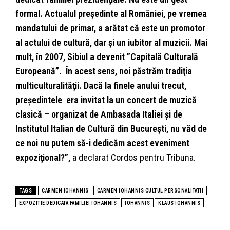
formal. Actualul preşe­dinte al României, pe vre­mea
man­da­tului de primar, a arătat că este un promotor
al actului de cultură, dar şi un iubitor al muzicii. Mai
mult, în 2007, Sibiul a devenit ”Capitală Culturală
Euro­peană”. În acest sens, noi păs­trăm tradiţia
multicultu­ra­lităţii. Dacă la finele anului trecut,
preşedintele era invitat la un concert de muzică
clasică – organizat de Am­basada Italiei şi de
Institutul Italian de Cultură din Bucu­reşti, nu văd de
ce noi nu putem să-i dedicăm acest eveniment
expoziţional?”,
a declarat Cordos pentru Tribuna.
TAGS
CARMEN IOHANNIS
CARMEN IOHANNIS CULTUL PERSONALITATII
EXPOZITIE DEDICATA FAMILIEI IOHANNIS
IOHANNIS
KLAUS IOHANNIS