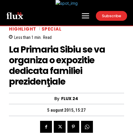
Subscribe
HIGHLIGHT
SPECIAL
Less than 1
min.
Read
La Primaria Sibiu se va
organiza o expozitie
dedicata familiei
prezidenţiale
By
FLUX 24
5 august 2015, 15:27