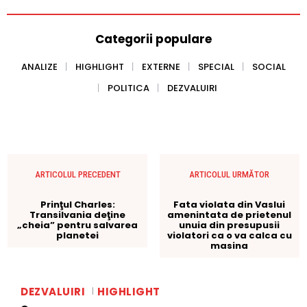
Categorii populare
ANALIZE
HIGHLIGHT
EXTERNE
SPECIAL
SOCIAL
POLITICA
DEZVALUIRI
ARTICOLUL PRECEDENT
ARTICOLUL URMĂTOR
Prinţul Charles:
Fata violata din Vaslui
Transilvania deţine
amenintata de prietenul
„cheia” pentru salvarea
unuia din presupusii
planetei
violatori ca o va calca cu
masina