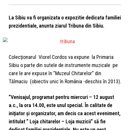
La Sibiu va fi organizata o expozitie dedicata familiei
prezidentiale, anunta ziarul Tribuna din Sibiu.
Colecţionarul Viorel Cor­dos va expune la Primaria
Sibiu o par­te din sutele de instrumente muzicale pe
care le are ex­puse în ”Muzeul Chitarelor” din
Tălmaciu (obiectiv unic în România -deschis în 2013).
”Venisajul, progra­mat pentru miercuri – 12 august
a.c., la ora 14.00, este unul special. În calitate de
iniţiator şi organizator, am decis ca acest eveniment,
intitulat ” Loja chitarelor – Loja muzicii” să fie
dedicat familiei prezidenţiale. Nu este un gest