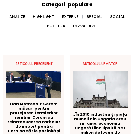
Categorii populare
ANALIZE
HIGHLIGHT
EXTERNE
SPECIAL
SOCIAL
POLITICA
DEZVALUIRI
ARTICOLUL PRECEDENT
ARTICOLUL URMĂTOR
Dan Motreanu: Cerem
măsuri pentru
protejarea fermierilor
„În 2010 industria şi piaţa
români. Cerem ca
muncii din Ungaria erau
reintroducerea tarifelor
în ruine, economia
de import pentru
ungară fiind lipsită de 1
Ucraina să fie posibilă și
milion de locuri de