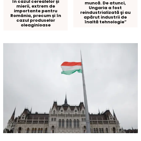
în cazul cerealelor și
muncă. De atunci,
mierii, extrem de
Ungaria a fost
importante pentru
reindustrializată şi au
România, precum și în
apărut industrii de
cazul produselor
înaltă tehnologie”
oleaginioase