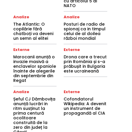
cu articolul 5 al
NATO
Analize
Analize
The Atlantic: O
Posturi de radio de
copilărie fără
spionaj ca in timpul
chatboți va deveni
celui de al doilea
un semn al elitei
război mondial
Externe
Externe
Marocanii anunță o
Drona care a trecut
invazie masivă a
prin România și s-a
enclavelor spaniole
prăbușit in Bulgaria
înainte de alegerile
este ucraineană
din septembrie din
Regat
Analize
Externe
Șeful CJ Dâmbovița
Cofondatorul
anunță lucrări in
Wikipedia: A devenit
ritm susținut la
un instrument de
prima centură
propagandă al CIA
ocolitoare
construită de la
zero din județ la