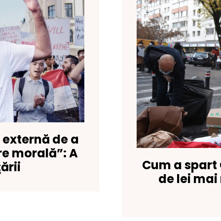
ă externă de a
re morală”: A
Cum a spart 
ării
de lei mai