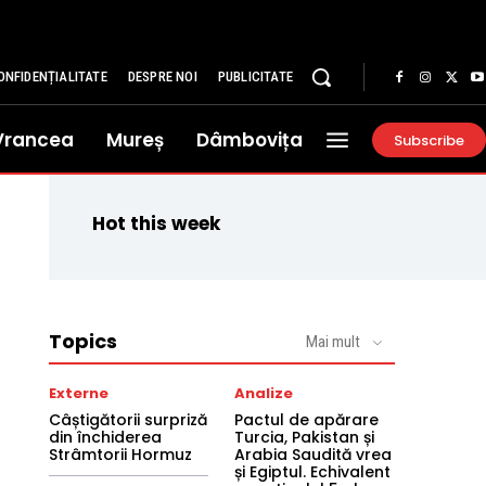
ONFIDENȚIALITATE
DESPRE NOI
PUBLICITATE
Vrancea
Mureș
Dâmbovița
Subscribe
Hot this week
Topics
Mai mult
Externe
Analize
Câștigătorii surpriză
Pactul de apărare
din închiderea
Turcia, Pakistan și
Strâmtorii Hormuz
Arabia Saudită vrea
și Egiptul. Echivalent