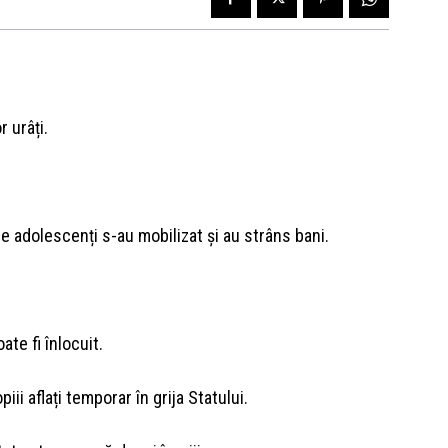
 urâți.
de adolescenți s-au mobilizat și au strâns bani.
ate fi înlocuit.
iii aflați temporar în grija Statului.