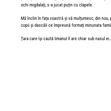
ochi migdalați, s-a jucat puțin cu clapele.
Mă înclin în fața voastră și vă mulțumesc, din nou, pe
copii și dascăli ce împreună formați minunata famil
Țara care își caută limanul îl are chiar sub nasul ei…