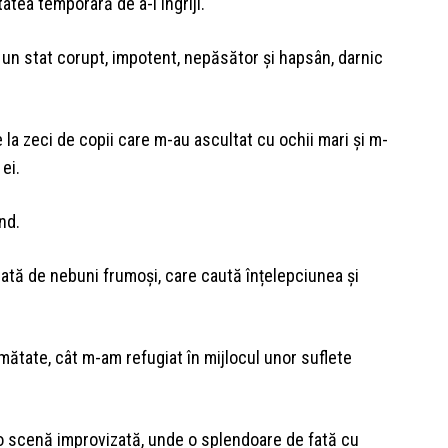
tatea temporară de a-i îngriji.
ă un stat corupt, impotent, nepăsător și hapsân, darnic
 la zeci de copii care m-au ascultat cu ochii mari și m-
ei.
nd.
bată de nebuni frumoși, care caută înțelepciunea și
umătate, cât m-am refugiat în mijlocul unor suflete
e o scenă improvizată, unde o splendoare de fată cu