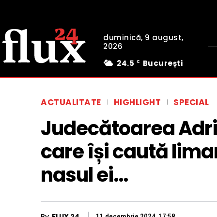
duminică, 9 august,
2026
24.5
București
C
ACTUALITATE
HIGHLIGHT
SPECIAL
Judecătoarea Adri
care își caută liman
nasul ei…
By
FLUX 24
11 decembrie 2024, 17:58