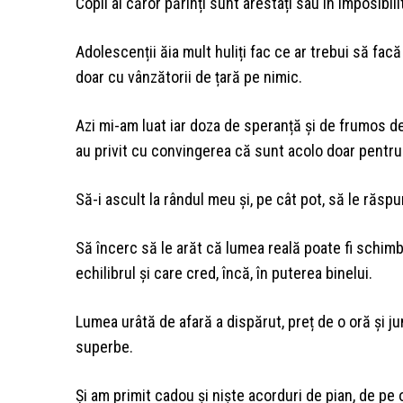
Copii ai căror părinți sunt arestați sau în imposibili
Adolescenții ăia mult huliți fac ce ar trebui să fac
doar cu vânzătorii de țară pe nimic.
Azi mi-am luat iar doza de speranță și de frumos de
au privit cu convingerea că sunt acolo doar pentru 
Să-i ascult la rândul meu și, pe cât pot, să le răspu
Să încerc să le arăt că lumea reală poate fi schim
echilibrul și care cred, încă, în puterea binelui.
Lumea urâtă de afară a dispărut, preț de o oră și j
superbe.
Și am primit cadou și niște acorduri de pian, de p