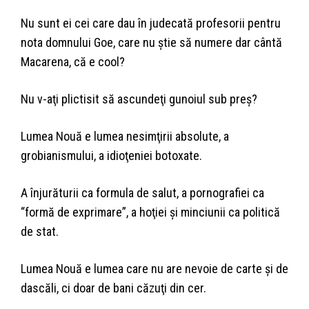
Nu sunt ei cei care dau în judecată profesorii pentru
nota domnului Goe, care nu ştie să numere dar cântă
Macarena, că e cool?
Nu v-aţi plictisit să ascundeţi gunoiul sub preş?
Lumea Nouă e lumea nesimţirii absolute, a
grobianismului, a idioţeniei botoxate.
A înjurăturii ca formula de salut, a pornografiei ca
“formă de exprimare”, a hoţiei şi minciunii ca politică
de stat.
Lumea Nouă e lumea care nu are nevoie de carte şi de
dascăli, ci doar de bani căzuţi din cer.