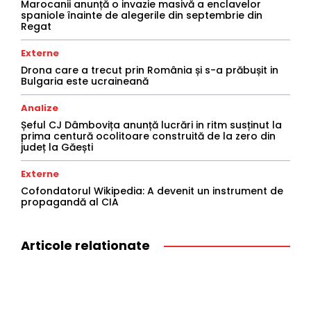
Marocanii anunță o invazie masivă a enclavelor
spaniole înainte de alegerile din septembrie din
Regat
Externe
Drona care a trecut prin România și s-a prăbușit in
Bulgaria este ucraineană
Analize
Șeful CJ Dâmbovița anunță lucrări in ritm susținut la
prima centură ocolitoare construită de la zero din
județ la Găești
Externe
Cofondatorul Wikipedia: A devenit un instrument de
propagandă al CIA
Articole relationate