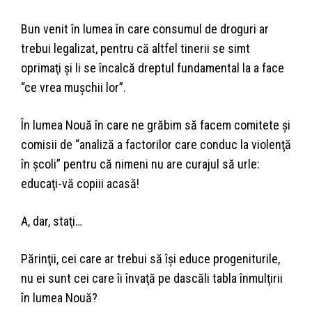
Bun venit în lumea în care consumul de droguri ar
trebui legalizat, pentru că altfel tinerii se simt
oprimaţi şi li se încalcă dreptul fundamental la a face
“ce vrea muşchii lor”.
În
lumea Nouă în care ne grăbim să facem comitete şi
comisii de “analiză a factorilor care conduc la violenţă
în şcoli” pentru că nimeni nu are curajul să urle:
educaţi-vă copiii acasă!
A, dar, staţi…
Părinţii, cei care ar trebui să îşi educe progeniturile,
nu ei sunt cei care îi învaţă pe dascăli tabla înmulţirii
în lumea Nouă?