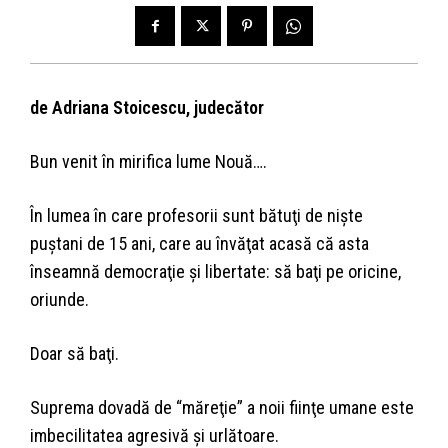
de Adriana Stoicescu, judecător
Bun venit în mirifica lume Nouă….
În lumea în care profesorii sunt bătuţi de nişte
puştani de 15 ani, care au învăţat acasă că asta
înseamnă democraţie şi libertate: să baţi pe oricine,
oriunde.
Doar să baţi.
Suprema dovadă de “măreţie” a noii fiinţe umane este
imbecilitatea agresivă şi urlătoare.