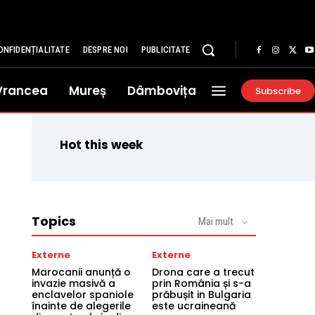
ONFIDENȚIALITATE
DESPRE NOI
PUBLICITATE
Vrancea
Mureș
Dâmbovița
Subscribe
Hot this week
Topics
Mai mult
Externe
Externe
Marocanii anunță o
Drona care a trecut
invazie masivă a
prin România și s-a
enclavelor spaniole
prăbușit in Bulgaria
înainte de alegerile
este ucraineană