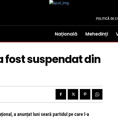
POLITICĂ DE C
Națională
Mehedinți
a fost suspendat din
ional, a anunțat luni seară partidul pe care l-a