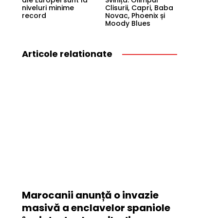
ale Europei sunt la
Svinița: Olimpul
niveluri minime
Clisurii, Capri, Baba
record
Novac, Phoenix și
Moody Blues
Articole relationate
Marocanii anunță o invazie
masivă a enclavelor spaniole