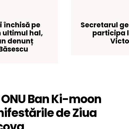
i închisă pe
Secretarul g
 ultimul hal,
participa 
un denunț
Victo
 Băsescu