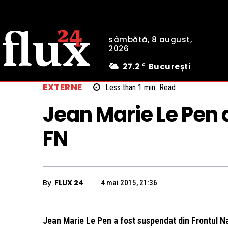
sâmbătă, 8 august,
2026
27.2
București
C
EXTERNE
Less than 1
min.
Read
Jean Marie Le Pen 
FN
By
FLUX 24
4 mai 2015, 21:36
Jean Marie Le Pen a fost suspendat din Frontul Naț