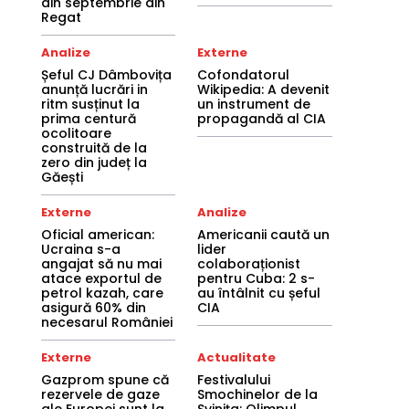
din septembrie din
Regat
Analize
Externe
Șeful CJ Dâmbovița
Cofondatorul
anunță lucrări in
Wikipedia: A devenit
ritm susținut la
un instrument de
prima centură
propagandă al CIA
ocolitoare
construită de la
zero din județ la
Găești
Externe
Analize
Oficial american:
Americanii caută un
Ucraina s-a
lider
angajat să nu mai
colaboraționist
atace exportul de
pentru Cuba: 2 s-
petrol kazah, care
au întâlnit cu șeful
asigură 60% din
CIA
necesarul României
Externe
Actualitate
Gazprom spune că
Festivalului
rezervele de gaze
Smochinelor de la