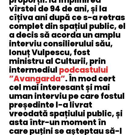
proporții: la împlinirea
vîrstei de 94 de ani, și la
cîțiva ani după ce s-a retras
complet din spațiul public, el
a decis să acorda un amplu
interviu consilierului său,
Ionuț Vulpescu, fost
ministru al Culturii, prin
intermediul
podcastului
”Avangarda”
. În mod cert
cel mai interesant și mai
uman interviu pe care fostul
președinte l-a livrat
vreodată spațiului public, și
asta într-un moment în
care puțini se așteptau să-l