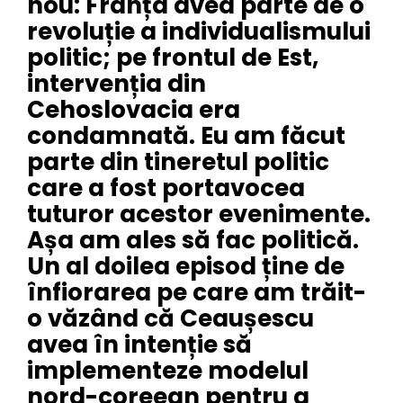
nou: Franța avea parte de o
revoluție a individualismului
politic; pe frontul de Est,
intervenția din
Cehoslovacia era
condamnată. Eu am făcut
parte din tineretul politic
care a fost portavocea
tuturor acestor evenimente.
Așa am ales să fac politică.
Un al doilea episod ține de
înfiorarea pe care am trăit-
o văzând că Ceaușescu
avea în intenție să
implementeze modelul
nord-coreean pentru a