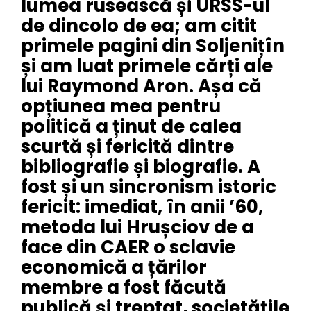
lumea rusească și URSS-ul
de dincolo de ea; am citit
primele pagini din Soljenițîn
și am luat primele cărți ale
lui Raymond Aron. Așa că
opțiunea mea pentru
politică a ținut de calea
scurtă și fericită dintre
bibliografie și biografie. A
fost și un sincronism istoric
fericit: imediat, în anii ’60,
metoda lui Hrușciov de a
face din CAER o sclavie
economică a țărilor
membre a fost făcută
publică și treptat, societățile