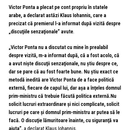
Victor Ponta a plecat pe cont propriu în statele
arabe, a declarat astăzi Klaus Iohannis, care a
precizat că premierul l-a informat după vizită despre
„discuţiile senzaţionale” avute
.
„Victor Ponta nu a discutat cu mine în prealabil
despre vizită, m-a informat după, că a fost acolo, că
a avut nişte discuţii senzaţionale, nu ştiu despre ce,
dar se pare că au fost foarte bune. Nu ştiu exact ce
metodă inedită are Victor Ponta de a face politică
externă, fiecare de capul lui, dar aşa a înţeles domnul
prim-ministru că trebuie făcută politica externă.
Nu
solicit lucruri extraordinare şi nici complicate, solicit
lucruri pe care şi domnul prim-ministru ar putea să le
facă. O discuţie lămuritoare înainte, cu siguranţă va
ajuta”,
a declarat Klaus Iohannis.