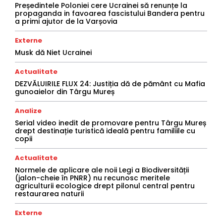
Președintele Poloniei cere Ucrainei să renunțe la
propaganda in favoarea fascistului Bandera pentru
a primi ajutor de la Varșovia
Externe
Musk dă Niet Ucrainei
Actualitate
DEZVĂLUIRILE FLUX 24: Justiția dă de pământ cu Mafia
gunoaielor din Târgu Mureș
Analize
Serial video inedit de promovare pentru Târgu Mureș
drept destinație turistică ideală pentru familiile cu
copii
Actualitate
Normele de aplicare ale noii Legi a Biodiversității
(jalon-cheie în PNRR) nu recunosc meritele
agriculturii ecologice drept pilonul central pentru
restaurarea naturii
Externe