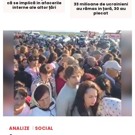
că se implică in afacerile
33 milioane de ucrainieni
interne ale altor țări
au rămas in țară, 30 au
plecat