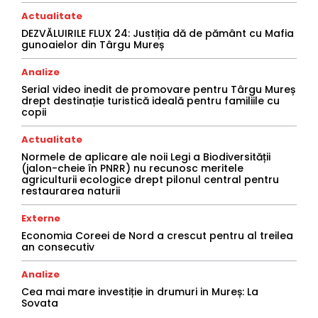
Actualitate
DEZVĂLUIRILE FLUX 24: Justiția dă de pământ cu Mafia
gunoaielor din Târgu Mureș
Analize
Serial video inedit de promovare pentru Târgu Mureș
drept destinație turistică ideală pentru familiile cu
copii
Actualitate
Normele de aplicare ale noii Legi a Biodiversității
(jalon-cheie în PNRR) nu recunosc meritele
agriculturii ecologice drept pilonul central pentru
restaurarea naturii
Externe
Economia Coreei de Nord a crescut pentru al treilea
an consecutiv
Analize
Cea mai mare investiție in drumuri in Mureș: La
Sovata