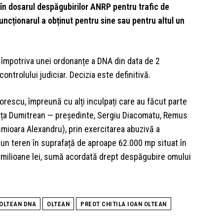
 în dosarul despăgubirilor ANRP pentru trafic de
funcționarul a obținut pentru sine sau pentru altul un
 împotriva unei ordonanțe a DNA din data de 2
ontrolului judiciar. Decizia este definitivă.
dorescu, împreună cu alți inculpați care au făcut parte
nuța Dumitrean — președinte, Sergiu Diacomatu, Remus
ămioara Alexandru), prin exercitarea abuzivă a
re un teren în suprafață de aproape 62.000 mp situat în
09 milioane lei, sumă acordată drept despăgubire omului
 OLTEAN DNA
OLTEAN
PREOT CHITILA IOAN OLTEAN