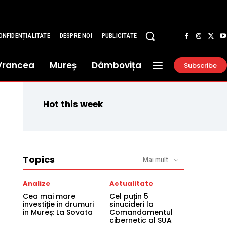
ONFIDENȚIALITATE
DESPRE NOI
PUBLICITATE
Vrancea
Mureș
Dâmbovița
Subscribe
Hot this week
Topics
Mai mult
Analize
Actualitate
Cea mai mare
Cel puțin 5
investiție in drumuri
sinucideri la
in Mureș: La Sovata
Comandamentul
cibernetic al SUA