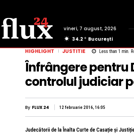
vineri, 7 august, 2026
34.2
București
C
HIGHLIGHT
JUSTITIE
Less than 1
min.
R
Înfrângere pentru 
controlul judiciar 
By
FLUX 24
12 februarie 2016, 16:05
Judecătorii de la Înalta Curte de Casație și Justiț