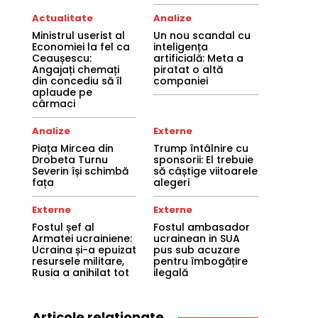
Actualitate
Analize
Ministrul userist al
Un nou scandal cu
Economiei la fel ca
inteligența
Ceaușescu:
artificială: Meta a
Angajați chemați
piratat o altă
din concediu să îl
companiei
aplaude pe
cârmaci
Analize
Externe
Piața Mircea din
Trump întâlnire cu
Drobeta Turnu
sponsorii: El trebuie
Severin își schimbă
să câștige viitoarele
fața
alegeri
Externe
Externe
Fostul șef al
Fostul ambasador
Armatei ucrainiene:
ucrainean in SUA
Ucraina și-a epuizat
pus sub acuzare
resursele militare,
pentru îmbogățire
Rusia a anihilat tot
ilegală
Articole relationate