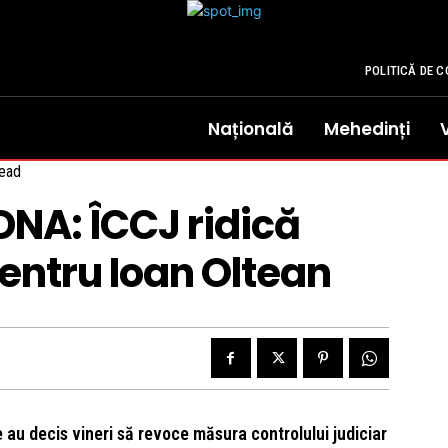
POLITICĂ DE C
Națională
Mehedinți
ead
DNA: ÎCCJ ridică
pentru Ioan Oltean
ie au decis vineri să revoce măsura controlului judiciar