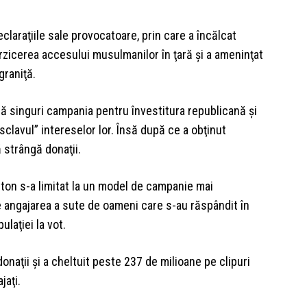
claraţiile sale provocatoare, prin care a încălcat
terzicerea accesului musulmanilor în ţară şi a ameninţat
graniţă.
ază singuri campania pentru învestitura republicană şi
“sclavul” intereselor lor. Însă după ce a obţinut
ă strângă donaţii.
inton s-a limitat la un model de campanie mai
pe angajarea a sute de oameni care s-au răspândit în
laţiei la vot.
donaţii şi a cheltuit peste 237 de milioane pe clipuri
jaţi.