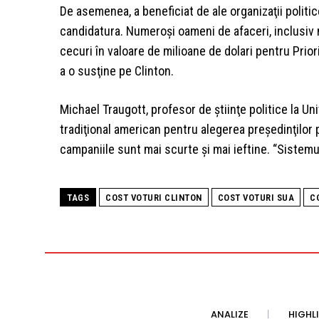
De asemenea, a beneficiat de ale organizaţii politi
candidatura. Numeroşi oameni de afaceri, inclusiv
cecuri în valoare de milioane de dolari pentru Prior
a o susţine pe Clinton.
Michael Traugott, profesor de ştiinţe politice la Un
tradiţional american pentru alegerea preşedinţilor 
campaniile sunt mai scurte şi mai ieftine. “Sistemul 
TAGS
COST VOTURI CLINTON
COST VOTURI SUA
C
ANALIZE
HIGHL