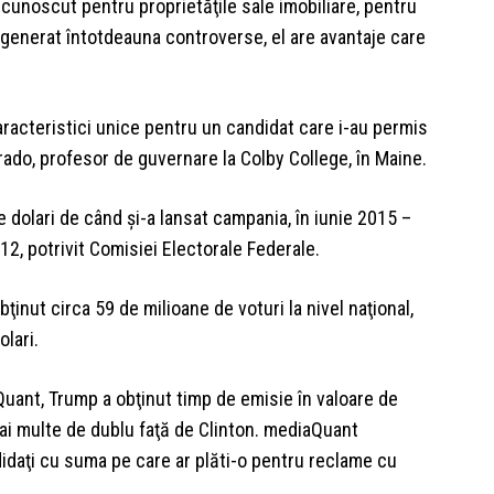
cunoscut pentru proprietăţile sale imobiliare, pentru
 generat întotdeauna controverse, el are avantaje care
aracteristici unice pentru un candidat care i-au permis
rrado, profesor de guvernare la Colby College, în Maine.
e dolari de când şi-a lansat campania, în iunie 2015 –
12, potrivit Comisiei Electorale Federale.
ţinut circa 59 de milioane de voturi la nivel naţional,
lari.
uant, Trump a obţinut timp de emisie în valoare de
 mai multe de dublu faţă de Clinton. mediaQuant
idaţi cu suma pe care ar plăti-o pentru reclame cu