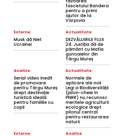
favoarea
fascistului Bandera
pentru a primi
ajutor de la
Varșovia
Externe
Actualitate
Musk dă Niet
DEZVĂLUIRILE FLUX
Ucrainei
24: Justiția dă de
pământ cu Mafia
gunoaielor din
Târgu Mureș
Analize
Actualitate
Serial video inedit
Normele de
de promovare
aplicare ale noii
pentru Târgu Mureș
Legi a Biodiversității
drept destinație
(jalon-cheie în
turistică ideală
PNRR) nu recunosc
pentru familiile cu
meritele agriculturii
copii
ecologice drept
pilonul central
pentru restaurarea
naturii
Externe
Analize