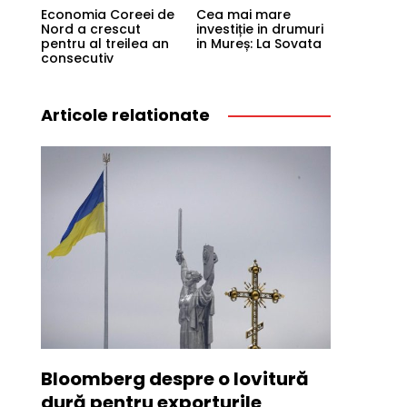
Economia Coreei de
Cea mai mare
Nord a crescut
investiție in drumuri
pentru al treilea an
in Mureș: La Sovata
consecutiv
Articole relationate
Bloomberg despre o lovitură
dură pentru exporturile