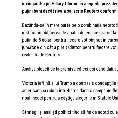
învingând-o pe Hillary Clinton în alegerile preziden
puţini bani decât rivala sa, scrie Reuters conform
Bazându-se în mare parte pe o combinaţie neortodox
instinct în obţinerea de spaţiu de emisie gratuit la
puţin de 5 dolari pentru fiecare vot obţinut în cu
jumătate din cât a plătit Clinton pentru fiecare vot,
realizate de Reuters.
Analiza pleacă de la premisa că cei doi candidaţi au
Victoria ieftină a lui Trump a contrazis concepţiile t
americană şi ridică întrebarea dacă o campanie fle
noul model pentru a câştiga alegerile în Statele Uni
Strategii şi analişti politici tind să fie de acord c