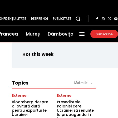
ONFIDENȚIALITATE
DESPRE NOI
PUBLICITATE
Vrancea
Mureș
Dâmbovița
Subscribe
Hot this week
Topics
Mai mult
Externe
Externe
Bloomberg despre
Președintele
o lovitură dură
Poloniei cere
pentru exporturile
Ucrainei să renunțe
Ucrainei
la propaganda in