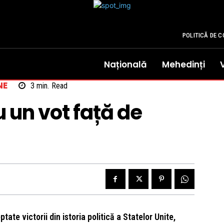
POLITICĂ DE C
Națională
Mehedinți
NE
3
min.
Read
u un vot față de
ate victorii din istoria politică a Statelor Unite,