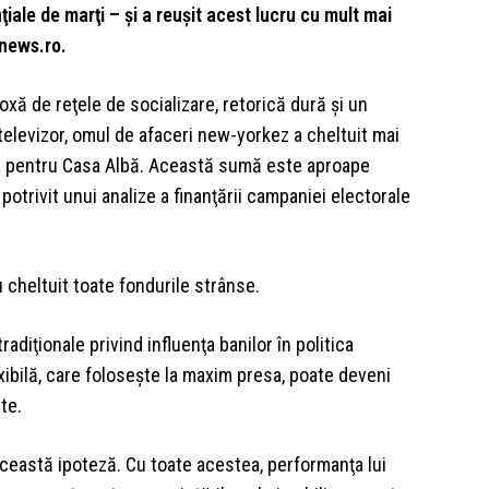
ţiale de marţi – şi a reuşit acest lucru cu mult mai
 news.ro.
ă de reţele de socializare, retorică dură şi un
 televizor, omul de afaceri new-yorkez a cheltuit mai
rsa pentru Casa Albă. Această sumă este aproape
 potrivit unui analize a finanţării campaniei electorale
 cheltuit toate fondurile strânse.
radiţionale privind influenţa banilor în politica
xibilă, care foloseşte la maxim presa, poate deveni
te.
u această ipoteză. Cu toate acestea, performanţa lui