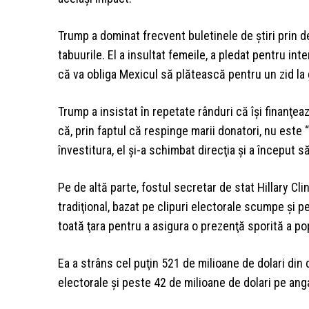
Trump a dominat frecvent buletinele de ştiri prin de
tabuurile. El a insultat femeile, a pledat pentru in
că va obliga Mexicul să plătească pentru un zid la 
Trump a insistat în repetate rânduri că îşi finanţe
că, prin faptul că respinge marii donatori, nu este 
învestitura, el şi-a schimbat direcţia şi a început s
Pe de altă parte, fostul secretar de stat Hillary Cl
tradiţional, bazat pe clipuri electorale scumpe şi 
toată ţara pentru a asigura o prezenţă sporită a popu
Ea a strâns cel puţin 521 de milioane de dolari din 
electorale şi peste 42 de milioane de dolari pe anga