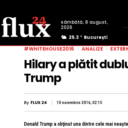
sâmbătă, 8 august,
2026
25.3
București
C
#WHITEHOUSE2016
ANALIZE
EXTER
Hilary a plătit dubl
Trump
By
FLUX 24
10 noiembrie 2016, 02:15
Donald Trump a obţinut una dintre cele mai neaştept