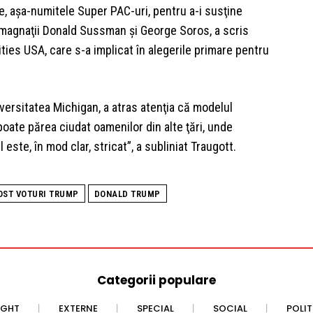
ce, aşa-numitele Super PAC-uri, pentru a-i susţine
 magnaţii Donald Sussman şi George Soros, a scris
ities USA, care s-a implicat în alegerile primare pentru
iversitatea Michigan, a atras atenţia că modelul
poate părea ciudat oamenilor din alte ţări, unde
este, în mod clar, stricat”, a subliniat Traugott.
OST VOTURI TRUMP
DONALD TRUMP
Categorii populare
IGHT
EXTERNE
SPECIAL
SOCIAL
POLI