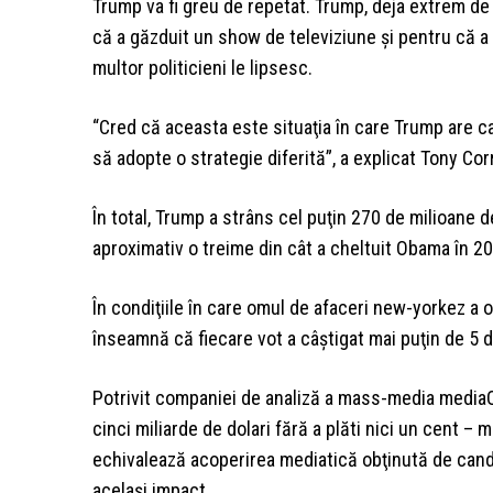
Trump va fi greu de repetat. Trump, deja extrem de 
că a găzduit un show de televiziune şi pentru că a
multor politicieni le lipsesc.
“Cred că aceasta este situaţia în care Trump are c
să adopte o strategie diferită”, a explicat Tony Co
În total, Trump a strâns cel puţin 270 de milioane d
aproximativ o treime din cât a cheltuit Obama în 20
În condiţiile în care omul de afaceri new-yorkez a ob
înseamnă că fiecare vot a câştigat mai puţin de 5 do
Potrivit companiei de analiză a mass-media mediaQ
cinci miliarde de dolari fără a plăti nici un cent –
echivalează acoperirea mediatică obţinută de cand
acelaşi impact.