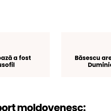
bază a fost
Băsescu ar
sofil
Dumini