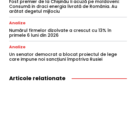
Fost premier de la Chișinău îi acuză pe moldoveni:
Consumă in draci energia livrată de România. Au
arătat degetul mijlociu
Analize
Numărul firmelor dizolvate a crescut cu 13% în
primele 6 luni din 2026
Analize
Un senator democrat a blocat proiectul de lege
care impune noi sancțiuni împotriva Rusiei
Articole relationate