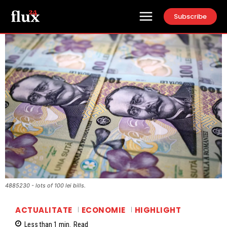
Subscribe
4885230 - lots of 100 lei bills.
ACTUALITATE
ECONOMIE
HIGHLIGHT
Less than 1
min.
Read