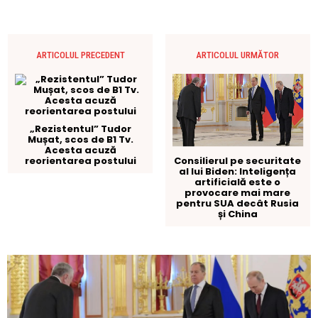
ARTICOLUL PRECEDENT
ARTICOLUL URMĂTOR
„Rezistentul” Tudor
Mușat, scos de B1 Tv.
Acesta acuză
reorientarea postului
Consilierul pe securitate
al lui Biden: Inteligența
artificială este o
provocare mai mare
pentru SUA decât Rusia
și China