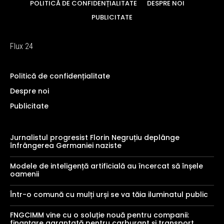
POLITICĂ DE CONFIDENȚIALITATE
DESPRE NOI
PUBLICITATE
Flux 24
Politică de confidențialitate
Despre noi
Publicitate
Jurnalistul progresist Florin Negruțiu deplânge
înfrângerea Germaniei naziste
Modele de inteligență artificială au încercat să înșele
oamenii
Într-o comună cu mulți urși se va tăia iluminatul public
FNGCIMM vine cu o soluție nouă pentru companii:
finanțare garantată pentru carburant și transport