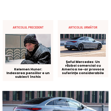
ARTICOLUL PRECEDENT
ARTICOLUL URMĂTOR
Șeful Mercedes: Un
război comercial cu
America ne-ar provoca
Kelemen Hunor:
suferințe considerabile
Indexarea pensiilor e un
subiect închis