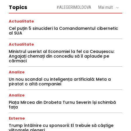
Topics
#ALEGERIMOLDOVA
Mai mult
Actualitate
Cel puțin 5 sinucideri la Comandamentul cibernetic
al SUA
Actualitate
Ministrul userist al Economiei la fel ca Ceaușescu:
Angajați chemați din concediu să îl aplaude pe
cârmaci
Analize
Un nou scandal cu inteligența artificială: Meta a
piratat o altă companiei
Analize
Piața Mircea din Drobeta Turnu Severin își schimbă
fața
Externe
Trump întâlnire cu sponsorii: El trebuie să câștige
viitoarele alegeri