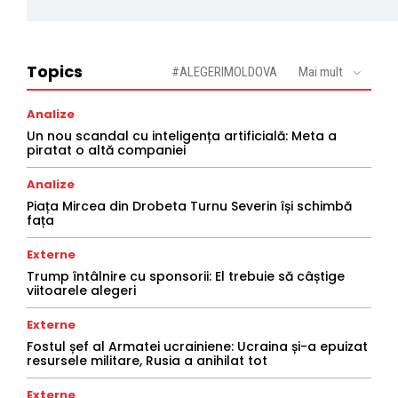
Topics
#ALEGERIMOLDOVA
Mai mult
Analize
Un nou scandal cu inteligența artificială: Meta a
piratat o altă companiei
Analize
Piața Mircea din Drobeta Turnu Severin își schimbă
fața
Externe
Trump întâlnire cu sponsorii: El trebuie să câștige
viitoarele alegeri
Externe
Fostul șef al Armatei ucrainiene: Ucraina și-a epuizat
resursele militare, Rusia a anihilat tot
Externe