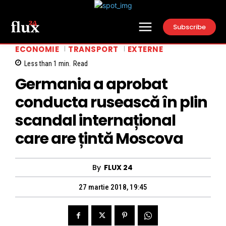
Subscribe
ECONOMIE
TRANSPORT
EXTERNE
Less than 1
min.
Read
Germania a aprobat
conducta rusească în plin
scandal internațional
care are țintă Moscova
By
FLUX 24
27 martie 2018, 19:45