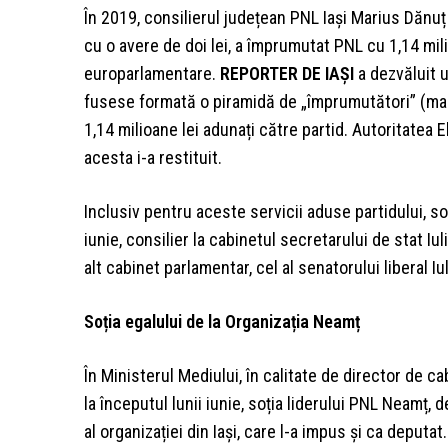
În 2019, consilierul județean PNL Iași Marius Dănu
cu o avere de doi lei, a împrumutat PNL cu 1,14 mili
europarlamentare.
REPORTER DE IAȘI
a dezvăluit 
fusese formată o piramidă de „împrumutători” (mare
1,14 milioane lei adunați către partid. Autoritatea
acesta i-a restituit.
Inclusiv pentru aceste servicii aduse partidului, soț
iunie, consilier la cabinetul secretarului de stat Iu
alt cabinet parlamentar, cel al senatorului liberal Iu
Soția egalului de la Organizația Neamț
În Ministerul Mediului, în calitate de director de ca
la începutul lunii iunie, soția liderului PNL Neam
al organizației din Iași, care l-a impus și ca deputa