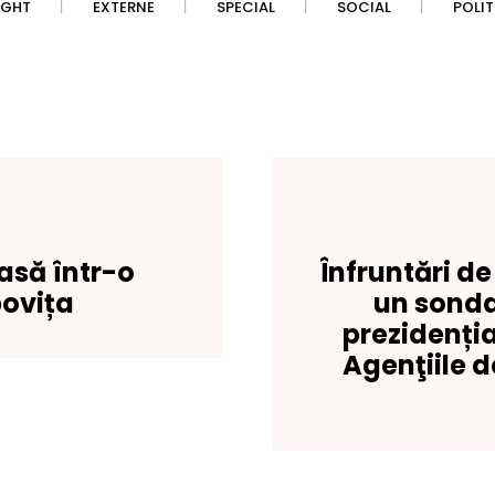
IGHT
EXTERNE
SPECIAL
SOCIAL
POLI
oasă într-o
Înfruntări d
ovița
un sondaj
prezidenți
Agenţiile d