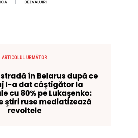
TICA
DEZVALUIRI
ARTICOLUL URMĂTOR
e stradă în Belarus după ce
 l-a dat câștigător la
ale cu 80% pe Lukaşenko:
e ştiri ruse mediatizează
revoltele