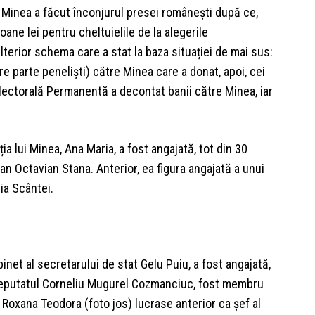
ț Minea a făcut înconjurul presei românești după ce,
oane lei pentru cheltuielile de la alegerile
ulterior schema care a stat la baza situației de mai sus:
 parte peneliști) către Minea care a donat, apoi, cei
 Electorală Permanentă a decontat banii către Minea, iar
ia lui Minea, Ana Maria, a fost angajată, tot din 30
lian Octavian Stana. Anterior, ea figura angajată a unui
lia Scântei.
binet al secretarului de stat Gelu Puiu, a fost angajată,
ț, deputatul Corneliu Mugurel Cozmanciuc, fost membru
t. Roxana Teodora (foto jos) lucrase anterior ca șef al