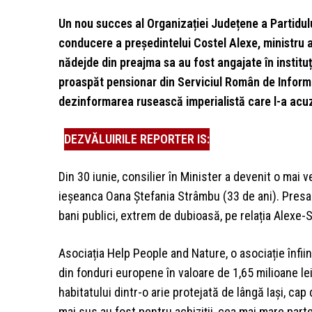
Un nou succes al Organizației Județene a Partidului
conducere a președintelui Costel Alexe, ministru al
nădejde din preajma sa au fost angajate în instituți
proaspăt pensionar din Serviciul Român de Informaț
dezinformarea rusească imperialistă care l-a acuz
DEZVĂLUIRILE REPORTER IS:
Din 30 iunie, consilier în Minister a devenit o mai 
ieșeanca Oana Ștefania Strâmbu (33 de ani). Presa l
bani publici, extrem de dubioasă, pe relația Alex
Asociația Help People and Nature, o asociație înfiin
din fonduri europene în valoare de 1,65 milioane le
habitatului dintr-o arie protejată de lângă Iași, cap
mai sus au fost pentru achiziții, cea mai mare parte 