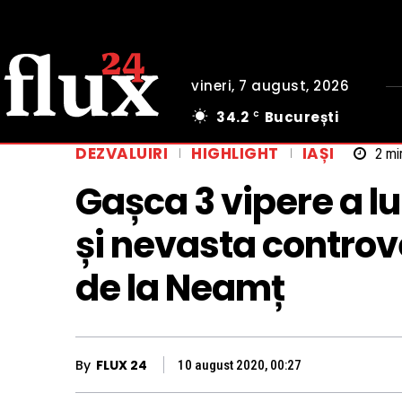
vineri, 7 august, 2026
34.2
București
C
DEZVALUIRI
HIGHLIGHT
IAȘI
2
min
Gașca 3 vipere a lu
și nevasta controve
de la Neamț
By
FLUX 24
10 august 2020, 00:27