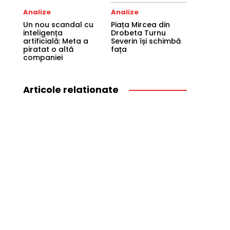
Analize
Analize
Un nou scandal cu
Piața Mircea din
inteligența
Drobeta Turnu
artificială: Meta a
Severin își schimbă
piratat o altă
fața
companiei
Articole relationate