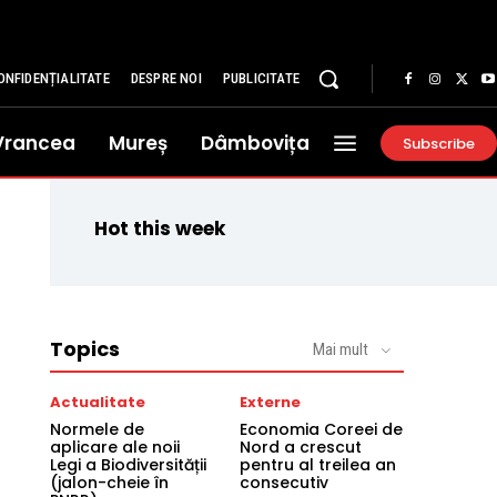
ONFIDENȚIALITATE
DESPRE NOI
PUBLICITATE
Vrancea
Mureș
Dâmbovița
Subscribe
Hot this week
Topics
Mai mult
Actualitate
Externe
Normele de
Economia Coreei de
aplicare ale noii
Nord a crescut
Legi a Biodiversității
pentru al treilea an
(jalon-cheie în
consecutiv