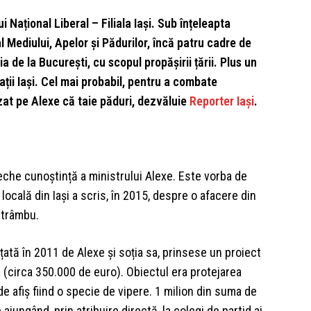
 Național Liberal – Filiala Iași. Sub înțeleapta
 Mediului, Apelor și Pădurilor, încă patru cadre de
a de la București, cu scopul propășirii țării. Plus un
ii Iași. Cel mai probabil, pentru a combate
at pe Alexe că taie păduri, dezvăluie
Reporter Iași
.
veche cunoștință a ministrului Alexe. Este vorba de
ocală din Iași a scris, în 2015, despre o afacere din
e-Strâmbu.
țată în 2011 de Alexe și soția sa, prinsese un proiect
i (circa 350.000 de euro). Obiectul era protejarea
 de afiș fiind o specie de vipere. 1 milion din suma de
ajungând, prin atribuire directă, la colegi de partid ai