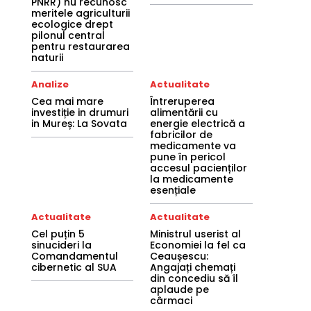
PNRR) nu recunosc
meritele agriculturii
ecologice drept
pilonul central
pentru restaurarea
naturii
Analize
Actualitate
Cea mai mare
Întreruperea
investiție in drumuri
alimentării cu
in Mureș: La Sovata
energie electrică a
fabricilor de
medicamente va
pune în pericol
accesul pacienților
la medicamente
esențiale
Actualitate
Actualitate
Cel puțin 5
Ministrul userist al
sinucideri la
Economiei la fel ca
Comandamentul
Ceaușescu:
cibernetic al SUA
Angajați chemați
din concediu să îl
aplaude pe
cârmaci