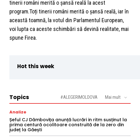
tinerii români merită o șansă reală la acest
program.Toți tinerii români merită o șansă reală, iar în
această toamnă, la votul din Parlamentul European,
voi lupta ca aceste schimbări să devină realitate, mai
spune Firea.
Hot this week
Topics
#ALEGERIMOLDOVA
Mai mult
Analize
Șeful CJ Dâmbovița anunță lucrări in ritm susținut la
prima centură ocolitoare construită de la zero din
județ la Găești