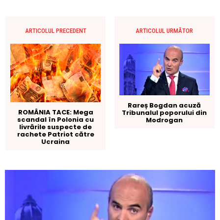
ARTICOLUL PRECEDENT
ARTICOLUL URMĂTOR
Rareș Bogdan acuză
ROMÂNIA TACE: Mega
Tribunalul poporului din
scandal în Polonia cu
Modrogan
livrările suspecte de
rachete Patriot către
Ucraina