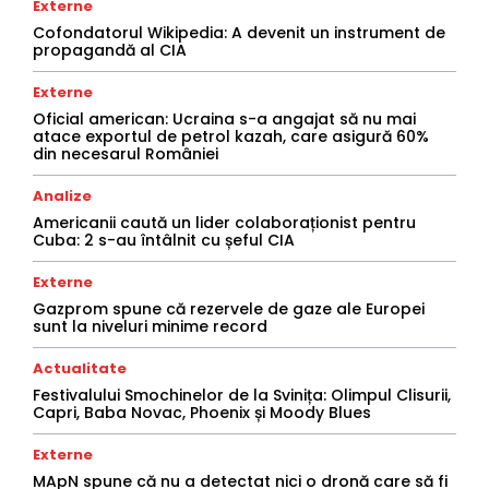
Externe
Cofondatorul Wikipedia: A devenit un instrument de
propagandă al CIA
Externe
Oficial american: Ucraina s-a angajat să nu mai
atace exportul de petrol kazah, care asigură 60%
din necesarul României
Analize
Americanii caută un lider colaboraționist pentru
Cuba: 2 s-au întâlnit cu șeful CIA
Externe
Gazprom spune că rezervele de gaze ale Europei
sunt la niveluri minime record
Actualitate
Festivalului Smochinelor de la Svinița: Olimpul Clisurii,
Capri, Baba Novac, Phoenix și Moody Blues
Externe
MApN spune că nu a detectat nici o dronă care să fi