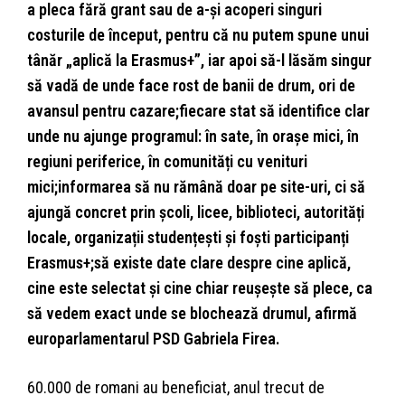
a pleca fără grant sau de a-și acoperi singuri
costurile de început, pentru că nu putem spune unui
tânăr „aplică la Erasmus+”, iar apoi să-l lăsăm singur
să vadă de unde face rost de banii de drum, ori de
avansul pentru cazare;fiecare stat să identifice clar
unde nu ajunge programul: în sate, în orașe mici, în
regiuni periferice, în comunități cu venituri
mici;informarea să nu rămână doar pe site-uri, ci să
ajungă concret prin școli, licee, biblioteci, autorități
locale, organizații studențești și foști participanți
Erasmus+;să existe date clare despre cine aplică,
cine este selectat și cine chiar reușește să plece, ca
să vedem exact unde se blochează drumul, afirmă
europarlamentarul PSD Gabriela Firea.
60.000 de romani au beneficiat, anul trecut de